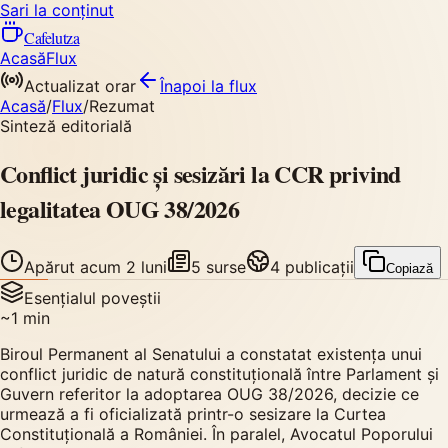
Sari la conținut
Cafelutza
Acasă
Flux
Actualizat orar
Înapoi
la flux
Acasă
/
Flux
/
Rezumat
Sinteză editorială
Conflict juridic și sesizări la CCR privind
legalitatea OUG 38/2026
Apărut
acum 2 luni
5
surse
4
publicații
Copiază
Esențialul poveștii
~
1
min
Biroul Permanent al Senatului a constatat existența unui
conflict juridic de natură constituțională între Parlament și
Guvern referitor la adoptarea OUG 38/2026, decizie ce
urmează a fi oficializată printr-o sesizare la Curtea
Constituțională a României. În paralel, Avocatul Poporului