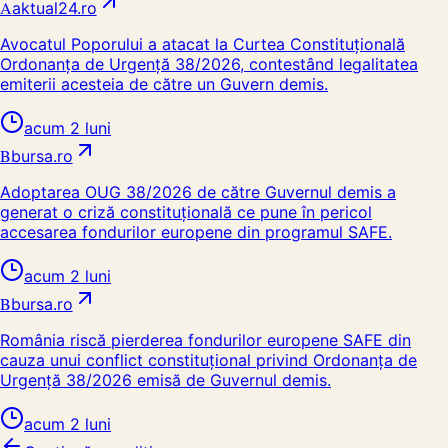
A
aktual24.ro
Avocatul Poporului a atacat la Curtea Constituțională
Ordonanța de Urgență 38/2026, contestând legalitatea
emiterii acesteia de către un Guvern demis.
acum 2 luni
B
bursa.ro
Adoptarea OUG 38/2026 de către Guvernul demis a
generat o criză constituțională ce pune în pericol
accesarea fondurilor europene din programul SAFE.
acum 2 luni
B
bursa.ro
România riscă pierderea fondurilor europene SAFE din
cauza unui conflict constituțional privind Ordonanța de
Urgență 38/2026 emisă de Guvernul demis.
acum 2 luni