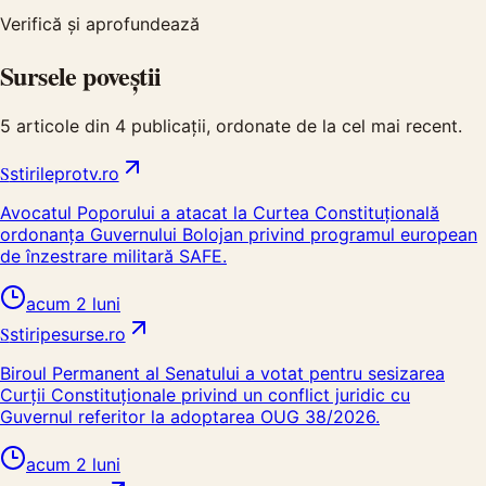
Verifică și aprofundează
Sursele poveștii
5
articole din
4
publicații, ordonate de la cel mai recent.
S
stirileprotv.ro
Avocatul Poporului a atacat la Curtea Constituțională
ordonanța Guvernului Bolojan privind programul european
de înzestrare militară SAFE.
acum 2 luni
S
stiripesurse.ro
Biroul Permanent al Senatului a votat pentru sesizarea
Curții Constituționale privind un conflict juridic cu
Guvernul referitor la adoptarea OUG 38/2026.
acum 2 luni