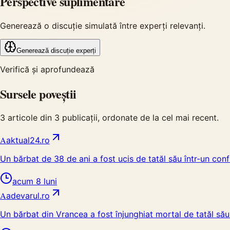
Perspective suplimentare
Generează o discuție simulată între experți relevanți.
Generează discuție experți
Verifică și aprofundează
Sursele poveștii
3
articole din
3
publicații, ordonate de la cel mai recent.
A
aktual24.ro
Un bărbat de 38 de ani a fost ucis de tatăl său într-un con
acum 8 luni
A
adevarul.ro
Un bărbat din Vrancea a fost înjunghiat mortal de tatăl său