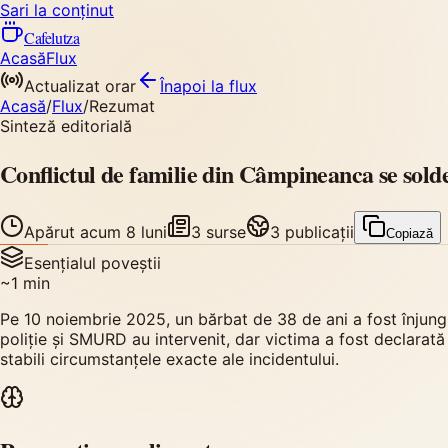
Sari la conținut
Cafelutza
Acasă
Flux
Actualizat orar
Înapoi
la flux
Acasă
/
Flux
/
Rezumat
Sinteză editorială
Conflictul de familie din Câmpineanca se solde
Apărut
acum 8 luni
3
surse
3
publicații
Copiază
Esențialul poveștii
~
1
min
Pe 10 noiembrie 2025, un bărbat de 38 de ani a fost înjung
poliție și SMURD au intervenit, dar victima a fost declarată 
stabili circumstanțele exacte ale incidentului.