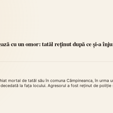
ază cu un omor: tatăl reținut după ce și-a înju
hiat mortal de tatăl său în comuna Câmpineanca, în urma un
decedată la fața locului. Agresorul a fost reținut de poliție