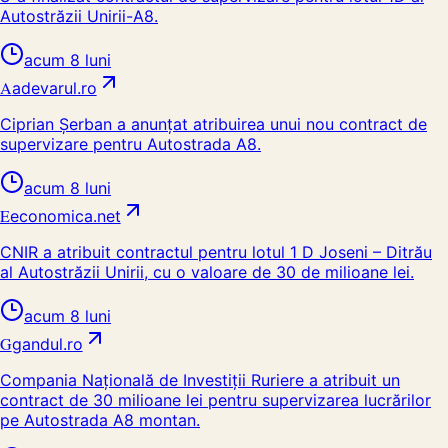
Autostrăzii Unirii-A8.
acum 8 luni
A
adevarul.ro
Ciprian Şerban a anunțat atribuirea unui nou contract de
supervizare pentru Autostrada A8.
acum 8 luni
E
economica.net
CNIR a atribuit contractul pentru lotul 1 D Joseni – Ditrău
al Autostrăzii Unirii, cu o valoare de 30 de milioane lei.
acum 8 luni
G
gandul.ro
Compania Naţională de Investiţii Ruriere a atribuit un
contract de 30 milioane lei pentru supervizarea lucrărilor
pe Autostrada A8 montan.