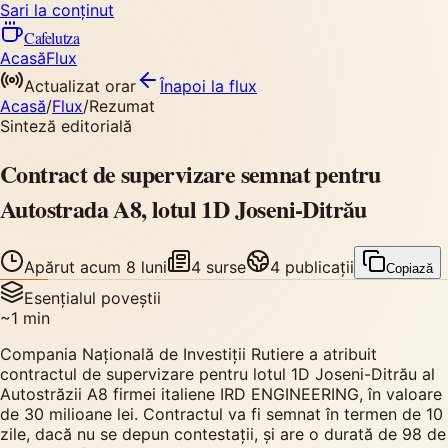
Sari la conținut
Cafelutza
Acasă
Flux
Actualizat orar
Înapoi
la flux
Acasă
/
Flux
/
Rezumat
Sinteză editorială
Contract de supervizare semnat pentru
Autostrada A8, lotul 1D Joseni-Ditrău
Apărut
acum 8 luni
4
surse
4
publicații
Copiază
Esențialul poveștii
~
1
min
Compania Națională de Investiții Rutiere a atribuit
contractul de supervizare pentru lotul 1D Joseni-Ditrău al
Autostrăzii A8 firmei italiene IRD ENGINEERING, în valoare
de 30 milioane lei. Contractul va fi semnat în termen de 10
zile, dacă nu se depun contestații, și are o durată de 98 de