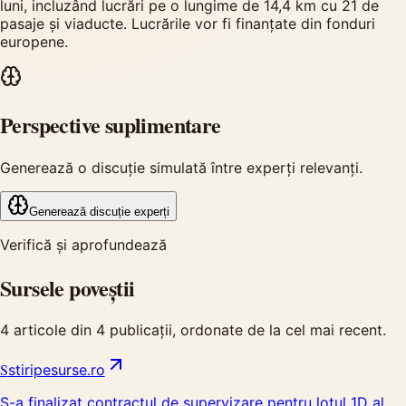
luni, incluzând lucrări pe o lungime de 14,4 km cu 21 de
pasaje și viaducte. Lucrările vor fi finanțate din fonduri
europene.
Perspective suplimentare
Generează o discuție simulată între experți relevanți.
Generează discuție experți
Verifică și aprofundează
Sursele poveștii
4
articole din
4
publicații, ordonate de la cel mai recent.
S
stiripesurse.ro
S-a finalizat contractul de supervizare pentru lotul 1D al