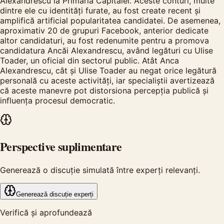
Alexandrescu la Primăria Capitalei. Aceste conturi, multe
dintre ele cu identități furate, au fost create recent și
amplifică artificial popularitatea candidatei. De asemenea,
aproximativ 20 de grupuri Facebook, anterior dedicate
altor candidaturi, au fost redenumite pentru a promova
candidatura Ancăi Alexandrescu, având legături cu Ulise
Toader, un oficial din sectorul public. Atât Anca
Alexandrescu, cât și Ulise Toader au negat orice legătură
personală cu aceste activități, iar specialiștii avertizează
că aceste manevre pot distorsiona percepția publică și
influența procesul democratic.
Perspective suplimentare
Generează o discuție simulată între experți relevanți.
Generează discuție experți
Verifică și aprofundează