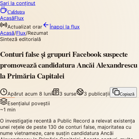
Sari la conținut
Cafelutza
Acasă
Flux
Actualizat orar
Înapoi
la flux
Acasă
/
Flux
/
Rezumat
Sinteză editorială
Conturi false și grupuri Facebook suspecte
promovează candidatura Ancăi Alexandrescu
la Primăria Capitalei
Apărut
acum 8 luni
3
surse
3
publicații
Copiază
Esențialul poveștii
~
1
min
O investigație recentă a Public Record a relevat existența
unei rețele de peste 130 de conturi false, majoritatea cu
nume vietnameze, care susțin candidatura Ancăi