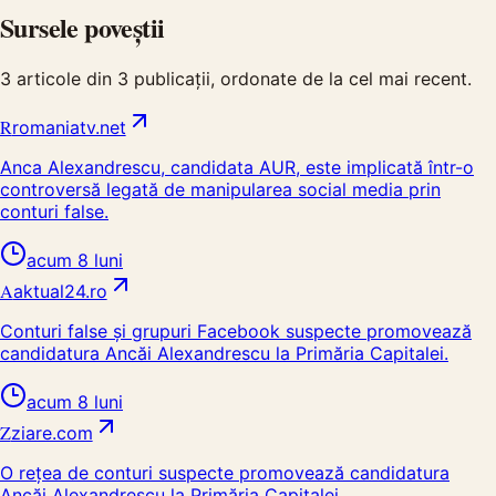
Sursele poveștii
3
articole din
3
publicații, ordonate de la cel mai recent.
R
romaniatv.net
Anca Alexandrescu, candidata AUR, este implicată într-o
controversă legată de manipularea social media prin
conturi false.
acum 8 luni
A
aktual24.ro
Conturi false și grupuri Facebook suspecte promovează
candidatura Ancăi Alexandrescu la Primăria Capitalei.
acum 8 luni
Z
ziare.com
O rețea de conturi suspecte promovează candidatura
Ancăi Alexandrescu la Primăria Capitalei.