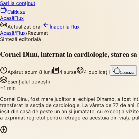
Sari la conținut
Cafelutza
Acasă
Flux
Actualizat orar
Înapoi
la flux
Acasă
/
Flux
/
Rezumat
Sinteză editorială
Cornel Dinu, internat la cardiologie, starea sa
Apărut
acum 8 luni
4
surse
4
publicații
Copiază
Esențialul poveștii
~
1
min
Cornel Dinu, fost mare jucător al echipei Dinamo, a fost int
transferat la secția de cardiologie. La vârsta de 77 de ani,
ieșit din casă de peste un an și jumătate, cu excepția vizitel
a exprimat regretul pentru retragerea acestuia din viața pu