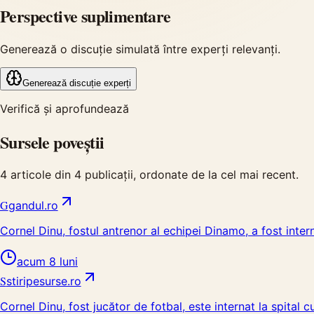
Perspective suplimentare
Generează o discuție simulată între experți relevanți.
Generează discuție experți
Verifică și aprofundează
Sursele poveștii
4
articole din
4
publicații, ordonate de la cel mai recent.
G
gandul.ro
Cornel Dinu, fostul antrenor al echipei Dinamo, a fost inter
acum 8 luni
S
stiripesurse.ro
Cornel Dinu, fost jucător de fotbal, este internat la spital