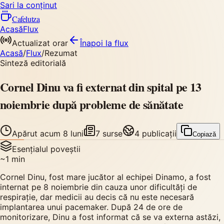
Sari la conținut
Cafelutza
Acasă
Flux
Actualizat orar
Înapoi
la flux
Acasă
/
Flux
/
Rezumat
Sinteză editorială
Cornel Dinu va fi externat din spital pe 13
noiembrie după probleme de sănătate
Apărut
acum 8 luni
7
surse
4
publicații
Copiază
Esențialul poveștii
~
1
min
Cornel Dinu, fost mare jucător al echipei Dinamo, a fost
internat pe 8 noiembrie din cauza unor dificultăți de
respirație, dar medicii au decis că nu este necesară
implantarea unui pacemaker. După 24 de ore de
monitorizare, Dinu a fost informat că se va externa astăzi,