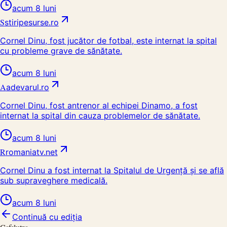
acum 8 luni
S
stiripesurse.ro
Cornel Dinu, fost jucător de fotbal, este internat la spital
cu probleme grave de sănătate.
acum 8 luni
A
adevarul.ro
Cornel Dinu, fost antrenor al echipei Dinamo, a fost
internat la spital din cauza problemelor de sănătate.
acum 8 luni
R
romaniatv.net
Cornel Dinu a fost internat la Spitalul de Urgență și se află
sub supraveghere medicală.
acum 8 luni
Continuă cu ediția