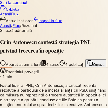
Sari la conținut
Cafelutza
Acasă
Flux
Actualizat orar
Înapoi
la flux
Acasă
/
Flux
/
Rezumat
Sinteză editorială
Crin Antonescu contestă strategia PNL
privind trecerea în opoziție
Apărut
acum 2 luni
4
surse
4
publicații
Copiază
Esențialul poveștii
~
1
min
Fostul lider al PNL, Crin Antonescu, a criticat recenta
rezoluție a partidului de a înceta alianța cu PSD, susținând
că măsura nu reprezintă o trecere autentică în opoziție, ci
o strategie a grupării conduse de Ilie Bolojan pentru a
menține controlul asupra deciziilor executive. Antonescu a