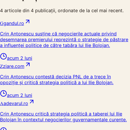
4
articole din
4
publicații, ordonate de la cel mai recent.
G
gandul.ro
Crin Antonescu susține că negocierile actuale privind
desemnarea premierului reprezintă o strategie de păstrare
a influenței politice de către tabăra lui Ilie Bolojan.
acum 2 luni
Z
ziare.com
Crin Antonescu contestă decizia PNL de a trece în
opoziție și critică strategia politică a lui Ilie Bolojan.
acum 2 luni
A
adevarul.ro
Crin Antonescu critică strategia politică a taberei lui Ilie
Bolojan în contextul negocierilor guvernamentale curente.