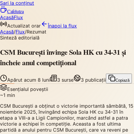
Sari la conținut
Cafelutza
Acasă
Flux
Actualizat orar
Înapoi
la flux
Acasă
/
Flux
/
Rezumat
Sinteză editorială
CSM București învinge Sola HK cu 34-31 și
încheie anul competițional
Apărut
acum 8 luni
3
surse
3
publicații
Copiază
Esențialul poveștii
~
1
min
CSM București a obținut o victorie importantă sâmbătă, 15
noiembrie 2025, învingând echipa Sola HK cu 34-31 în
etapa a VIII-a a Ligii Campionilor, marcând astfel a patra
victorie a echipei în competiție. Aceasta a fost ultima
partidă a anului pentru CSM București, care va reveni pe