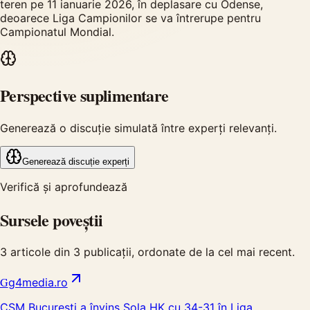
teren pe 11 ianuarie 2026, în deplasare cu Odense,
deoarece Liga Campionilor se va întrerupe pentru
Campionatul Mondial.
Perspective suplimentare
Generează o discuție simulată între experți relevanți.
Generează discuție experți
Verifică și aprofundează
Sursele poveștii
3
articole din
3
publicații, ordonate de la cel mai recent.
G
g4media.ro
CSM Bucureşti a învins Sola HK cu 34-31 în Liga