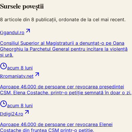
Sursele poveștii
8
articole din
8
publicații, ordonate de la cel mai recent.
G
gandul.ro
Consiliul Superior al Magistraturii a denunțat-o pe Oana
Gheorghiu la Parchetul General pentru incitare la violență
și ură.
acum 8 luni
R
romaniatv.net
Aproape 46.000 de persoane cer revocarea președintei
CSM, Elena Costache, printr-o petiție semnată în doar o zi.
acum 8 luni
D
digi24.ro
Aproape 46.000 de persoane cer revocarea Elenei
Costache din fruntea CSM printr-o petiție.