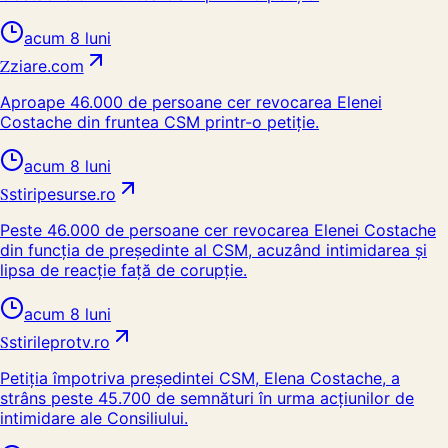
acum 8 luni
Z
ziare.com
Aproape 46.000 de persoane cer revocarea Elenei
Costache din fruntea CSM printr-o petiție.
acum 8 luni
S
stiripesurse.ro
Peste 46.000 de persoane cer revocarea Elenei Costache
din funcția de președinte al CSM, acuzând intimidarea și
lipsa de reacție față de corupție.
acum 8 luni
S
stirileprotv.ro
Petiția împotriva președintei CSM, Elena Costache, a
strâns peste 45.700 de semnături în urma acțiunilor de
intimidare ale Consiliului.