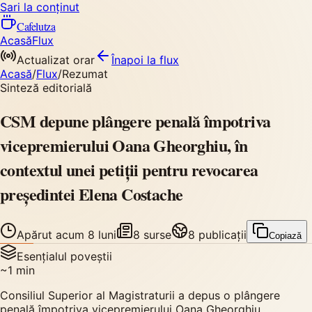
Sari la conținut
Cafelutza
Acasă
Flux
Actualizat orar
Înapoi
la flux
Acasă
/
Flux
/
Rezumat
Sinteză editorială
CSM depune plângere penală împotriva
vicepremierului Oana Gheorghiu, în
contextul unei petiții pentru revocarea
președintei Elena Costache
Apărut
acum 8 luni
8
surse
8
publicații
Copiază
Esențialul poveștii
~
1
min
Consiliul Superior al Magistraturii a depus o plângere
penală împotriva vicepremierului Oana Gheorghiu,