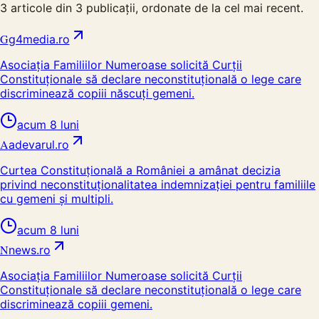
3
articole din
3
publicații, ordonate de la cel mai recent.
G
g4media.ro
Asociația Familiilor Numeroase solicită Curții
Constituționale să declare neconstituțională o lege care
discriminează copiii născuți gemeni.
acum 8 luni
A
adevarul.ro
Curtea Constituțională a României a amânat decizia
privind neconstituționalitatea indemnizației pentru familiile
cu gemeni și multipli.
acum 8 luni
N
news.ro
Asociația Familiilor Numeroase solicită Curții
Constituționale să declare neconstituțională o lege care
discriminează copiii gemeni.