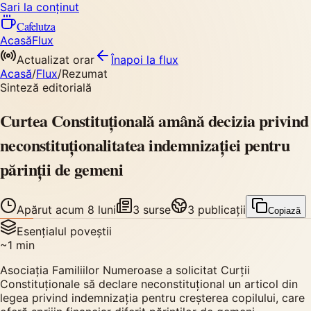
Sari la conținut
Cafelutza
Acasă
Flux
Actualizat orar
Înapoi
la flux
Acasă
/
Flux
/
Rezumat
Sinteză editorială
Curtea Constituțională amână decizia privind
neconstituționalitatea indemnizației pentru
părinții de gemeni
Apărut
acum 8 luni
3
surse
3
publicații
Copiază
Esențialul poveștii
~
1
min
Asociația Familiilor Numeroase a solicitat Curții
Constituționale să declare neconstituțional un articol din
legea privind indemnizația pentru creșterea copilului, care