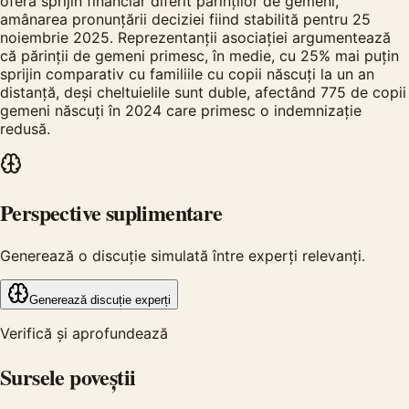
oferă sprijin financiar diferit părinților de gemeni,
amânarea pronunțării deciziei fiind stabilită pentru 25
noiembrie 2025. Reprezentanții asociației argumentează
că părinții de gemeni primesc, în medie, cu 25% mai puțin
sprijin comparativ cu familiile cu copii născuți la un an
distanță, deși cheltuielile sunt duble, afectând 775 de copii
gemeni născuți în 2024 care primesc o indemnizație
redusă.
Perspective suplimentare
Generează o discuție simulată între experți relevanți.
Generează discuție experți
Verifică și aprofundează
Sursele poveștii