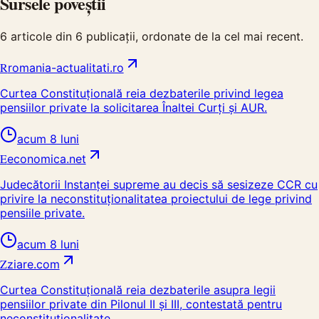
Sursele poveștii
6
articole din
6
publicații, ordonate de la cel mai recent.
R
romania-actualitati.ro
Curtea Constituțională reia dezbaterile privind legea
pensiilor private la solicitarea Înaltei Curți și AUR.
acum 8 luni
E
economica.net
Judecătorii Instanţei supreme au decis să sesizeze CCR cu
privire la neconstituţionalitatea proiectului de lege privind
pensiile private.
acum 8 luni
Z
ziare.com
Curtea Constituțională reia dezbaterile asupra legii
pensiilor private din Pilonul II și III, contestată pentru
neconstituționalitate.