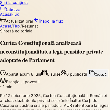
Sari la conținut
Cafelutza
Acasă
Flux
Actualizat orar
Înapoi
la flux
Acasă
/
Flux
/
Rezumat
Sinteză editorială
Curtea Constituțională analizează
neconstituționalitatea legii pensiilor private
adoptate de Parlament
Apărut
acum 8 luni
6
surse
6
publicații
Copiază
Esențialul poveștii
~
1
min
Pe 12 noiembrie 2025, Curtea Constituțională a României
a reluat dezbaterile privind sesizările Înaltei Curți de
Casație și Justiție și ale partidului AUR referitoare la legea