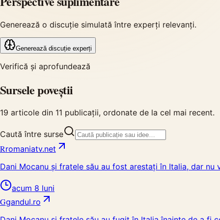
Perspective suplimentare
Generează o discuție simulată între experți relevanți.
Generează discuție experți
Verifică și aprofundează
Sursele poveștii
19
articole din
11
publicații, ordonate de la cel mai recent.
Caută între surse
R
romaniatv.net
Dani Mocanu și fratele său au fost arestați în Italia, dar nu 
acum 8 luni
G
gandul.ro
Dani Mocanu și fratele său au fugit în Italia înainte de a fi