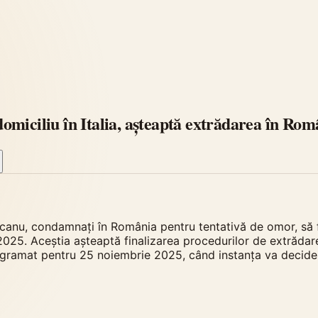
 domiciliu în Italia, așteaptă extrădarea în Rom
canu, condamnați în România pentru tentativă de omor, să fie 
 2025. Aceștia așteaptă finalizarea procedurilor de extrăda
ogramat pentru 25 noiembrie 2025, când instanța va decide 