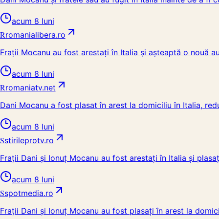
acum 8 luni
R
romanialibera.ro
Frații Mocanu au fost arestați în Italia și așteaptă o nouă 
acum 8 luni
R
romaniatv.net
Dani Mocanu a fost plasat în arest la domiciliu în Italia, r
acum 8 luni
S
stirileprotv.ro
Frații Dani și Ionuț Mocanu au fost arestați în Italia și plasaț
acum 8 luni
S
spotmedia.ro
Frații Dani și Ionuț Mocanu au fost plasați în arest la domic