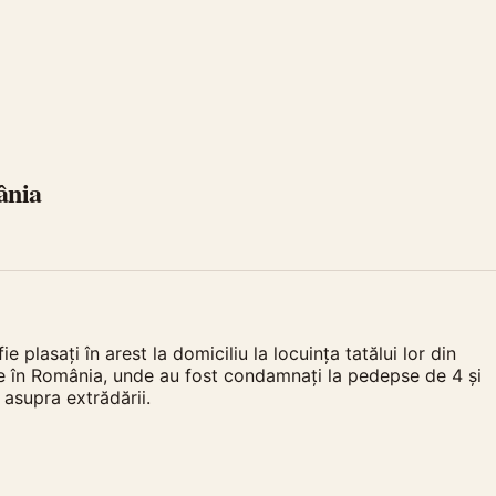
ânia
plasați în arest la domiciliu la locuința tatălui lor din
re în România, unde au fost condamnați la pedepse de 4 și
asupra extrădării.