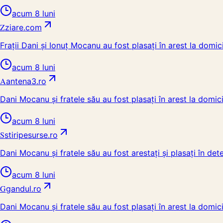
acum 8 luni
Z
ziare.com
Frații Dani și Ionuț Mocanu au fost plasați în arest la domic
acum 8 luni
A
antena3.ro
Dani Mocanu și fratele său au fost plasați în arest la domicil
acum 8 luni
S
stiripesurse.ro
Dani Mocanu și fratele său au fost arestați și plasați în deten
acum 8 luni
G
gandul.ro
Dani Mocanu și fratele său au fost plasați în arest la domicil