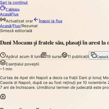
Sari la conținut
Cafelutza
Acasă
Flux
Actualizat orar
Înapoi
la flux
Acasă
/
Flux
/
Rezumat
Sinteză editorială
Dani Mocanu și fratele său, plasați în arest la
Apărut
acum 8 luni
19
surse
11
publicații
Copiază
Esențialul poveștii
~
1
min
Curtea de Apel din Napoli a decis ca frații Dani și Ionuț Mo
Casola di Napoli, după ce au fost reținuți pe 10 noiembrie
7 ani de închisoare. Următorul termen de judecată este pr