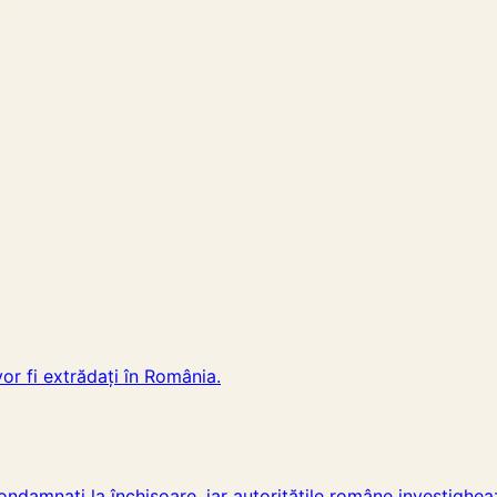
vor fi extrădați în România.
 condamnați la închisoare, iar autoritățile române investighe