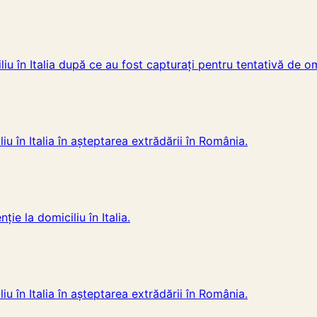
iliu în Italia după ce au fost capturați pentru tentativă de o
iu în Italia în așteptarea extrădării în România.
ție la domiciliu în Italia.
iu în Italia în așteptarea extrădării în România.