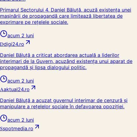
Primarul Sectorului 4, Daniel Băluță, acuză existența unei
mașinării de propagandă care limitează libertatea de
exprimare pe rețelele sociale.
acum 2 luni
D
digi24.ro
Daniel Băluță a criticat abordarea actuală a liderilor
interimari de la Guvern, acuzând existența unui aparat de
propagandă și lipsa dialogului politic.
acum 2 luni
A
aktual24.ro
Daniel Băluță a acuzat guvernul interimar de cenzură și
manipulare a rețelelor sociale în defavoarea opoziției.
acum 2 luni
S
spotmedia.ro