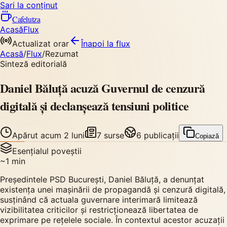
Sari la conținut
Cafelutza
Acasă
Flux
Actualizat orar
Înapoi
la flux
Acasă
/
Flux
/
Rezumat
Sinteză editorială
Daniel Băluță acuză Guvernul de cenzură
digitală și declanșează tensiuni politice
Apărut
acum 2 luni
7
surse
6
publicații
Copiază
Esențialul poveștii
~
1
min
Președintele PSD București, Daniel Băluță, a denunțat
existența unei mașinării de propagandă și cenzură digitală,
susținând că actuala guvernare interimară limitează
vizibilitatea criticilor și restricționează libertatea de
exprimare pe rețelele sociale. În contextul acestor acuzații