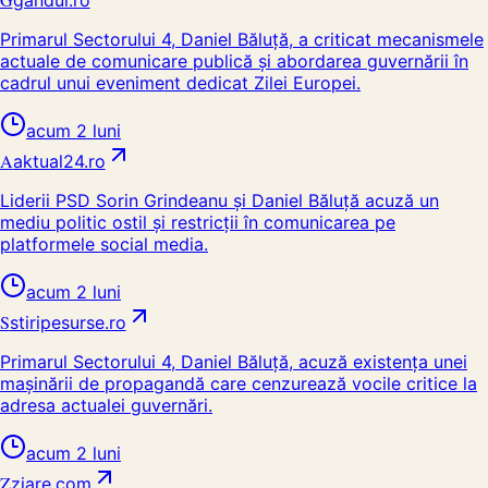
gandul.ro
Primarul Sectorului 4, Daniel Băluță, a criticat mecanismele
actuale de comunicare publică și abordarea guvernării în
cadrul unui eveniment dedicat Zilei Europei.
acum 2 luni
A
aktual24.ro
Liderii PSD Sorin Grindeanu și Daniel Băluță acuză un
mediu politic ostil și restricții în comunicarea pe
platformele social media.
acum 2 luni
S
stiripesurse.ro
Primarul Sectorului 4, Daniel Băluță, acuză existența unei
mașinării de propagandă care cenzurează vocile critice la
adresa actualei guvernări.
acum 2 luni
Z
ziare.com