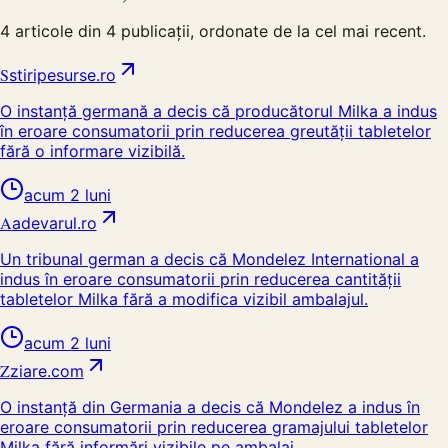
4
articole din
4
publicații, ordonate de la cel mai recent.
S
stiripesurse.ro
O instanță germană a decis că producătorul Milka a indus
în eroare consumatorii prin reducerea greutății tabletelor
fără o informare vizibilă.
acum 2 luni
A
adevarul.ro
Un tribunal german a decis că Mondelez International a
indus în eroare consumatorii prin reducerea cantității
tabletelor Milka fără a modifica vizibil ambalajul.
acum 2 luni
Z
ziare.com
O instanță din Germania a decis că Mondelez a indus în
eroare consumatorii prin reducerea gramajului tabletelor
Milka fără informări vizibile pe ambalaj.