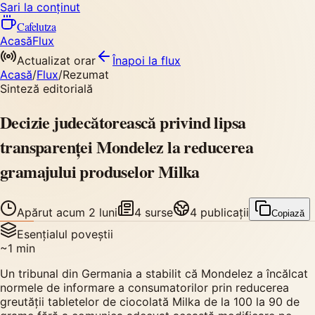
Sari la conținut
Cafelutza
Acasă
Flux
Actualizat orar
Înapoi
la flux
Acasă
/
Flux
/
Rezumat
Sinteză editorială
Decizie judecătorească privind lipsa
transparenței Mondelez la reducerea
gramajului produselor Milka
Apărut
acum 2 luni
4
surse
4
publicații
Copiază
Esențialul poveștii
~
1
min
Un tribunal din Germania a stabilit că Mondelez a încălcat
normele de informare a consumatorilor prin reducerea
greutății tabletelor de ciocolată Milka de la 100 la 90 de