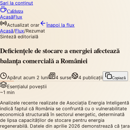
Sari la conținut
Cafelutza
Acasă
Flux
Actualizat orar
Înapoi
la flux
Acasă
/
Flux
/
Rezumat
Sinteză editorială
Deficiențele de stocare a energiei afectează
balanța comercială a României
Apărut
acum 2 luni
4
surse
4
publicații
Copiază
Esențialul poveștii
~
1
min
Analizele recente realizate de Asociația Energia Inteligentă
indică faptul că România se confruntă cu o vulnerabilitate
economică structurală în sectorul energetic, determinată
de lipsa capacităților de stocare pentru energia
regenerabilă. Datele din aprilie 2026 demonstrează că țara