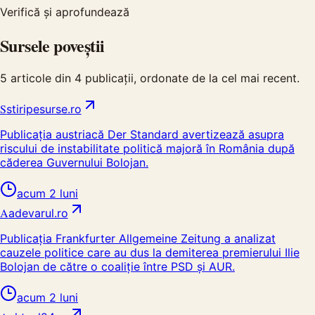
Verifică și aprofundează
Sursele poveștii
5
articole din
4
publicații, ordonate de la cel mai recent.
S
stiripesurse.ro
Publicația austriacă Der Standard avertizează asupra
riscului de instabilitate politică majoră în România după
căderea Guvernului Bolojan.
acum 2 luni
A
adevarul.ro
Publicația Frankfurter Allgemeine Zeitung a analizat
cauzele politice care au dus la demiterea premierului Ilie
Bolojan de către o coaliție între PSD și AUR.
acum 2 luni