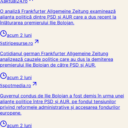
A
aktual24.ro
O analiză Frankfurter Allgemeine Zeitung examinează
alianța politică dintre PSD și AUR care a dus recent la
înlăturarea premierului Ilie Bolojan.
acum 2 luni
S
stiripesurse.ro
Cotidianul german Frankfurter Allgemeine Zeitung
analizează cauzele politice care au dus la demiterea
premierului Ilie Bolojan de către PSD și AUR.
acum 2 luni
S
spotmedia.ro
Guvernul condus de Ilie Bolojan a fost demis în urma unei
alianțe politice între PSD și AUR, pe fondul tensiunilor
privind reformele administrative și accesarea fondurilor
europene.
acum 2 luni