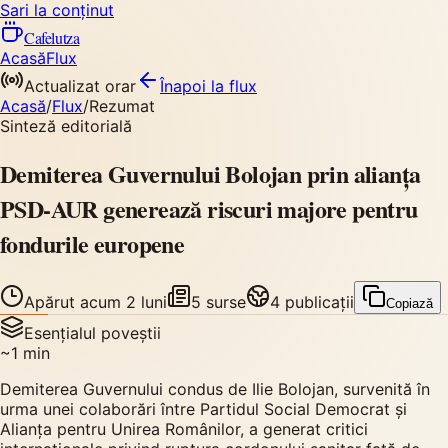
Sari la conținut
Cafelutza
Acasă
Flux
Actualizat orar
Înapoi
la flux
Acasă
/
Flux
/
Rezumat
Sinteză editorială
Demiterea Guvernului Bolojan prin alianța
PSD-AUR generează riscuri majore pentru
fondurile europene
Apărut
acum 2 luni
5
surse
4
publicații
Copiază
Esențialul poveștii
~
1
min
Demiterea Guvernului condus de Ilie Bolojan, survenită în
urma unei colaborări între Partidul Social Democrat și
Alianța pentru Unirea Românilor, a generat critici