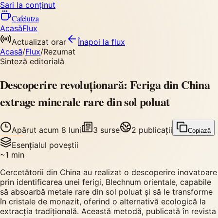
Sari la conținut
Cafelutza
Acasă
Flux
Actualizat orar
Înapoi
la flux
Acasă
/
Flux
/
Rezumat
Sinteză editorială
Descoperire revoluționară: Feriga din China
extrage minerale rare din sol poluat
Apărut
acum 8 luni
3
surse
2
publicații
Copiază
Esențialul poveștii
~
1
min
Cercetătorii din China au realizat o descoperire inovatoare
prin identificarea unei ferigi, Blechnum orientale, capabile
să absoarbă metale rare din sol poluat și să le transforme
în cristale de monazit, oferind o alternativă ecologică la
extracția tradițională. Această metodă, publicată în revista