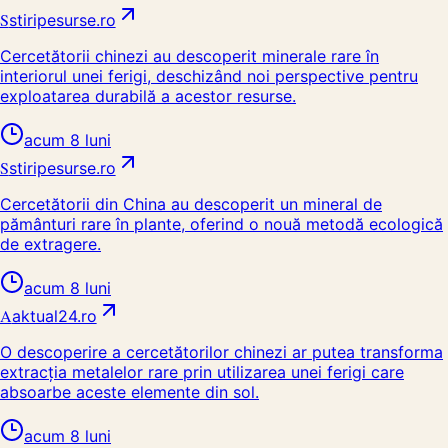
S
stiripesurse.ro
Cercetătorii chinezi au descoperit minerale rare în
interiorul unei ferigi, deschizând noi perspective pentru
exploatarea durabilă a acestor resurse.
acum 8 luni
S
stiripesurse.ro
Cercetătorii din China au descoperit un mineral de
pământuri rare în plante, oferind o nouă metodă ecologică
de extragere.
acum 8 luni
A
aktual24.ro
O descoperire a cercetătorilor chinezi ar putea transforma
extracția metalelor rare prin utilizarea unei ferigi care
absoarbe aceste elemente din sol.
acum 8 luni