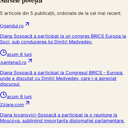
5
articole din
5
publicații, ordonate de la cel mai recent.
G
gandul.ro
Diana Șoșoacă a participat la un congres BRICS Europa la
Soci, sub conducerea lui Dmitri Medvedev.
acum 8 luni
A
antena3.ro
Diana Șoșoacă a participat la Congresul BRICS - Europa,
unde a discutat cu Dmitri Medvedev, care i-a apreciat
discursul.
acum 8 luni
Z
ziare.com
Diana Iovanovici-Șoșoacă a participat la o reuniune la
Moscova, subliniind importanța diplomației parlamentare.