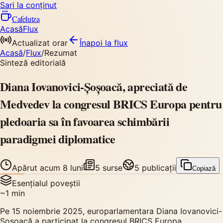
Sari la conținut
Cafelutza
Acasă
Flux
Actualizat orar
Înapoi
la flux
Acasă
/
Flux
/
Rezumat
Sinteză editorială
Diana Iovanovici-Șoșoacă, apreciată de
Medvedev la congresul BRICS Europa pentru
pledoaria sa în favoarea schimbării
paradigmei diplomatice
Apărut
acum 8 luni
5
surse
5
publicații
Copiază
Esențialul poveștii
~
1
min
Pe 15 noiembrie 2025, europarlamentara Diana Iovanovici-
Șoșoacă a participat la congresul BRICS Europa