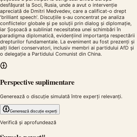
desfășurat la Soci, Rusia, unde a avut o intervenție
apreciată de Dmitri Medvedev, care a calificat-o drept
'brilliant speech'. Discuțiile s-au concentrat pe analiza
conflictelor globale și pe soluții prin dialog și diplomație,
iar Șoșoacă a subliniat necesitatea unei schimbări în
paradigma diplomatică, evidențiind importanța respectării
drepturilor fundamentale. La eveniment au fost prezenți și
alți lideri conservatori, inclusiv membri ai partidului AfD și
o delegație a Partidului Comunist din China.
Perspective suplimentare
Generează o discuție simulată între experți relevanți.
Generează discuție experți
Verifică și aprofundează
Sursele poveștii