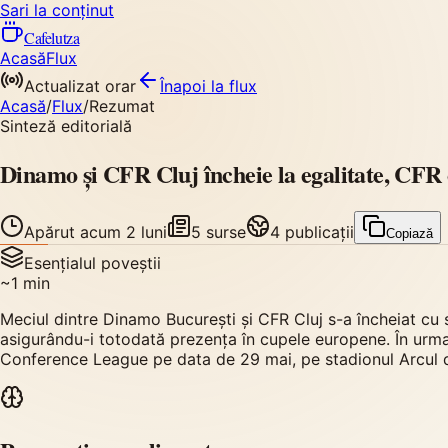
Sari la conținut
Cafelutza
Acasă
Flux
Actualizat orar
Înapoi
la flux
Acasă
/
Flux
/
Rezumat
Sinteză editorială
Dinamo și CFR Cluj încheie la egalitate, CFR
Apărut
acum 2 luni
5
surse
4
publicații
Copiază
Esențialul poveștii
~
1
min
Meciul dintre Dinamo București și CFR Cluj s-a încheiat cu sc
asigurându-i totodată prezența în cupele europene. În urma
Conference League pe data de 29 mai, pe stadionul Arcul d