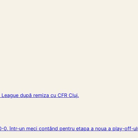
ce League după remiza cu CFR Cluj.
0-0, într-un meci contând pentru etapa a noua a play-off-ulu