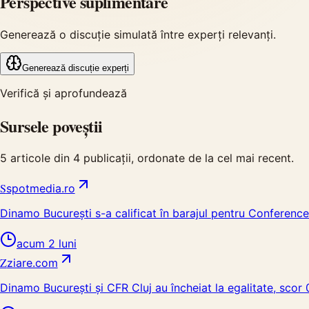
Perspective suplimentare
Generează o discuție simulată între experți relevanți.
Generează discuție experți
Verifică și aprofundează
Sursele poveștii
5
articole din
4
publicații, ordonate de la cel mai recent.
S
spotmedia.ro
Dinamo București s-a calificat în barajul pentru Conferen
acum 2 luni
Z
ziare.com
Dinamo București și CFR Cluj au încheiat la egalitate, scor 