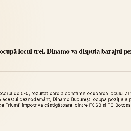
 ocupă locul trei, Dinamo va disputa barajul 
orul de 0-0, rezultat care a consfințit ocuparea locului al t
 acestui deznodământ, Dinamo București ocupă poziția a patr
e Triumf, împotriva câștigătoarei dintre FCSB și FC Botoșa