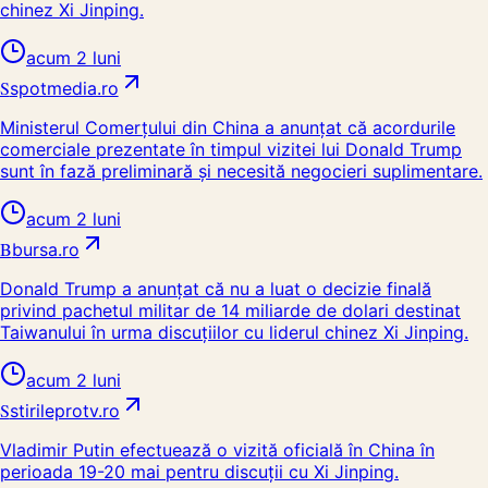
chinez Xi Jinping.
acum 2 luni
S
spotmedia.ro
Ministerul Comerțului din China a anunțat că acordurile
comerciale prezentate în timpul vizitei lui Donald Trump
sunt în fază preliminară și necesită negocieri suplimentare.
acum 2 luni
B
bursa.ro
Donald Trump a anunțat că nu a luat o decizie finală
privind pachetul militar de 14 miliarde de dolari destinat
Taiwanului în urma discuțiilor cu liderul chinez Xi Jinping.
acum 2 luni
S
stirileprotv.ro
Vladimir Putin efectuează o vizită oficială în China în
perioada 19-20 mai pentru discuții cu Xi Jinping.