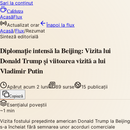
Sari la conținut
Cafelutza
Acasă
Flux
Actualizat orar
Înapoi
la flux
Acasă
/
Flux
/
Rezumat
Sinteză editorială
Diplomație intensă la Beijing: Vizita lui
Donald Trump și viitoarea vizită a lui
Vladimir Putin
Apărut
acum 2 luni
89
surse
15
publicații
Copiază
Esențialul poveștii
~
1
min
Vizita fostului președinte american Donald Trump la Beijing
s-a încheiat fără semnarea unor acorduri comerciale