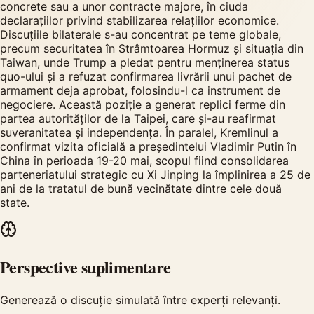
concrete sau a unor contracte majore, în ciuda
declarațiilor privind stabilizarea relațiilor economice.
Discuțiile bilaterale s-au concentrat pe teme globale,
precum securitatea în Strâmtoarea Hormuz și situația din
Taiwan, unde Trump a pledat pentru menținerea status
quo-ului și a refuzat confirmarea livrării unui pachet de
armament deja aprobat, folosindu-l ca instrument de
negociere. Această poziție a generat replici ferme din
partea autorităților de la Taipei, care și-au reafirmat
suveranitatea și independența. În paralel, Kremlinul a
confirmat vizita oficială a președintelui Vladimir Putin în
China în perioada 19-20 mai, scopul fiind consolidarea
parteneriatului strategic cu Xi Jinping la împlinirea a 25 de
ani de la tratatul de bună vecinătate dintre cele două
state.
Perspective suplimentare
Generează o discuție simulată între experți relevanți.