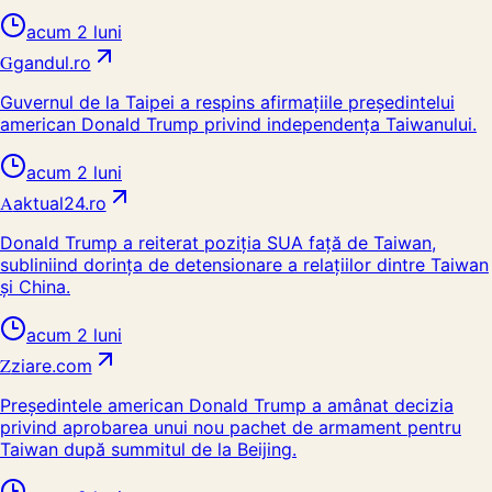
acum 2 luni
G
gandul.ro
Guvernul de la Taipei a respins afirmațiile președintelui
american Donald Trump privind independența Taiwanului.
acum 2 luni
A
aktual24.ro
Donald Trump a reiterat poziția SUA față de Taiwan,
subliniind dorința de detensionare a relațiilor dintre Taiwan
și China.
acum 2 luni
Z
ziare.com
Președintele american Donald Trump a amânat decizia
privind aprobarea unui nou pachet de armament pentru
Taiwan după summitul de la Beijing.