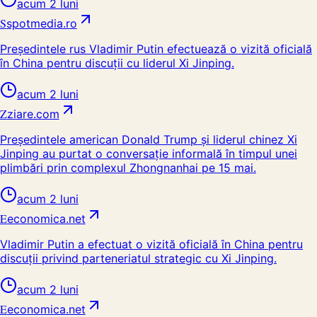
acum 2 luni
S
spotmedia.ro
Președintele rus Vladimir Putin efectuează o vizită oficială
în China pentru discuții cu liderul Xi Jinping.
acum 2 luni
Z
ziare.com
Președintele american Donald Trump și liderul chinez Xi
Jinping au purtat o conversație informală în timpul unei
plimbări prin complexul Zhongnanhai pe 15 mai.
acum 2 luni
E
economica.net
Vladimir Putin a efectuat o vizită oficială în China pentru
discuții privind parteneriatul strategic cu Xi Jinping.
acum 2 luni
E
economica.net