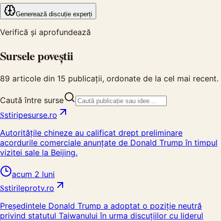
Generează discuție experți
Verifică și aprofundează
Sursele poveștii
89
articole din
15
publicații, ordonate de la cel mai recent.
Caută între surse
S
stiripesurse.ro
Autoritățile chineze au calificat drept preliminare
acordurile comerciale anunțate de Donald Trump în timpul
vizitei sale la Beijing.
acum 2 luni
S
stirileprotv.ro
Președintele Donald Trump a adoptat o poziție neutră
privind statutul Taiwanului în urma discuțiilor cu liderul