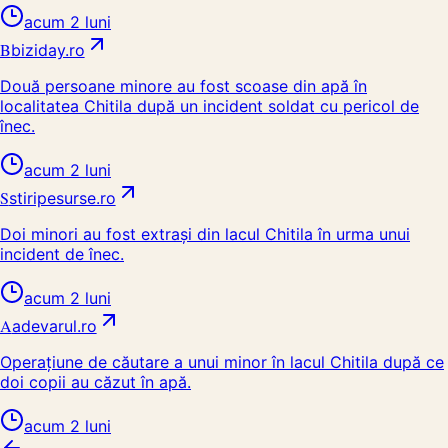
acum 2 luni
B
biziday.ro
Două persoane minore au fost scoase din apă în
localitatea Chitila după un incident soldat cu pericol de
înec.
acum 2 luni
S
stiripesurse.ro
Doi minori au fost extrași din lacul Chitila în urma unui
incident de înec.
acum 2 luni
A
adevarul.ro
Operațiune de căutare a unui minor în lacul Chitila după ce
doi copii au căzut în apă.
acum 2 luni