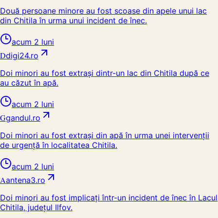
Două persoane minore au fost scoase din apele unui lac
din Chitila în urma unui incident de înec.
acum 2 luni
D
digi24.ro
Doi minori au fost extrași dintr-un lac din Chitila după ce
au căzut în apă.
acum 2 luni
G
gandul.ro
Doi minori au fost extrași din apă în urma unei intervenții
de urgență în localitatea Chitila.
acum 2 luni
A
antena3.ro
Doi minori au fost implicați într-un incident de înec în Lacul
Chitila, județul Ilfov.