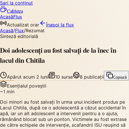
Sari la conținut
Cafelutza
Acasă
Flux
Actualizat orar
Înapoi
la flux
Acasă
/
Flux
/
Rezumat
Sinteză editorială
Doi adolescenți au fost salvați de la înec în
lacul din Chitila
Apărut
acum 2 luni
10
surse
8
publicații
Copiază
Esențialul poveștii
~
1
min
Doi minori au fost salvați în urma unui incident produs pe
Lacul Chitila, după ce o adolescentă a căzut accidental în
apă, iar un alt adolescent a intervenit pentru a o ajuta,
rămânând blocat sub un ponton. Victimele au fost extrase
de către echipele de intervenție, scafandrii ISU reușind să