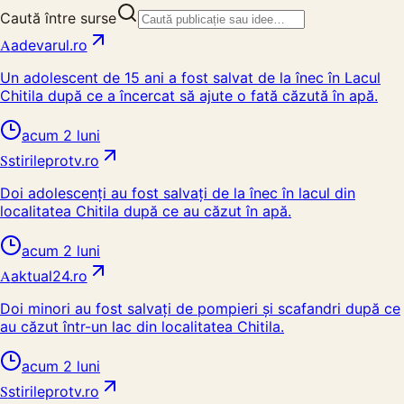
Caută între surse
A
adevarul.ro
Un adolescent de 15 ani a fost salvat de la înec în Lacul
Chitila după ce a încercat să ajute o fată căzută în apă.
acum 2 luni
S
stirileprotv.ro
Doi adolescenți au fost salvați de la înec în lacul din
localitatea Chitila după ce au căzut în apă.
acum 2 luni
A
aktual24.ro
Doi minori au fost salvați de pompieri și scafandri după ce
au căzut într-un lac din localitatea Chitila.
acum 2 luni
S
stirileprotv.ro