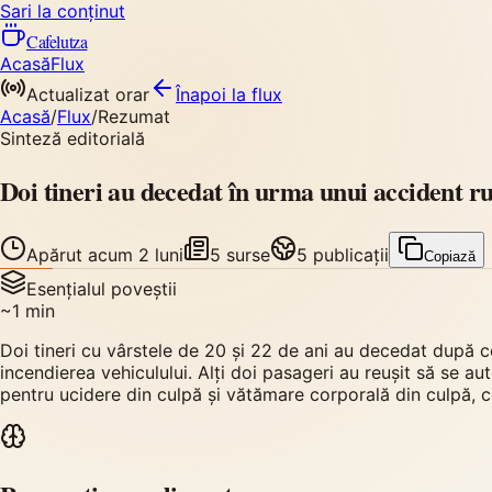
Sari la conținut
Cafelutza
Acasă
Flux
Actualizat orar
Înapoi
la flux
Acasă
/
Flux
/
Rezumat
Sinteză editorială
Doi tineri au decedat în urma unui accident ru
Apărut
acum 2 luni
5
surse
5
publicații
Copiază
Esențialul poveștii
~
1
min
Doi tineri cu vârstele de 20 și 22 de ani au decedat după c
incendierea vehiculului. Alți doi pasageri au reușit să se au
pentru ucidere din culpă și vătămare corporală din culpă, c