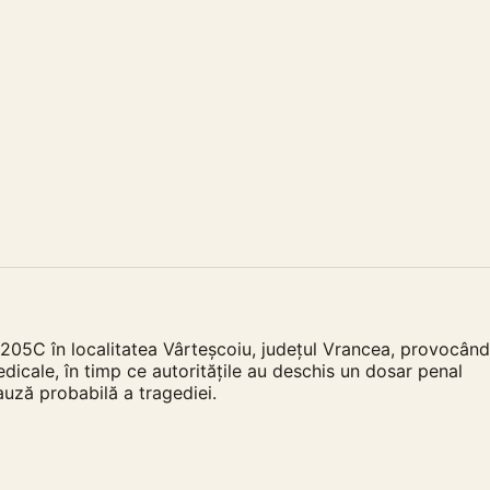
 205C în localitatea Vârteșcoiu, județul Vrancea, provocând
medicale, în timp ce autoritățile au deschis un dosar penal
auză probabilă a tragediei.