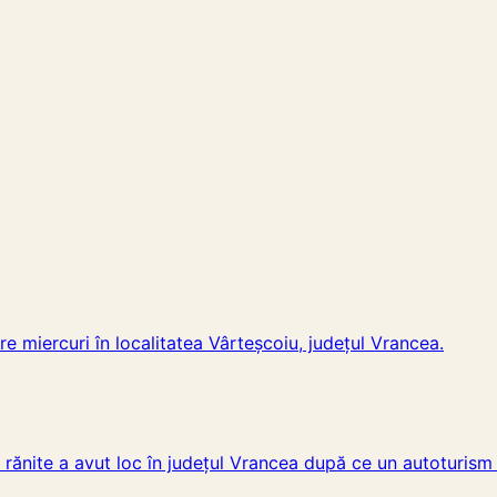
e miercuri în localitatea Vârteșcoiu, județul Vrancea.
rănite a avut loc în județul Vrancea după ce un autoturism 