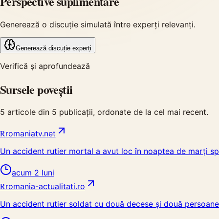
Perspective suplimentare
Generează o discuție simulată între experți relevanți.
Generează discuție experți
Verifică și aprofundează
Sursele poveștii
5
articole din
5
publicații, ordonate de la cel mai recent.
R
romaniatv.net
Un accident rutier mortal a avut loc în noaptea de marți spr
acum 2 luni
R
romania-actualitati.ro
Un accident rutier soldat cu două decese și două persoane 