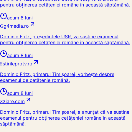
pentru obținerea cetățeniei române în această săptămână.
acum 8 luni
G
g4media.ro
Dominic Fritz, președintele USR, va susține examenul
pentru obținerea cetățeniei române în această săptămână.
acum 8 luni
S
stirileprotv.ro
Dominic Fritz, primarul Timișoarei, vorbește despre
examenul de cetățenie română.
acum 8 luni
Z
ziare.com
Dominic Fritz, primarul Timișoarei, a anunțat că va susține
examenul pentru obținerea cetățeniei române în această
săptămână.