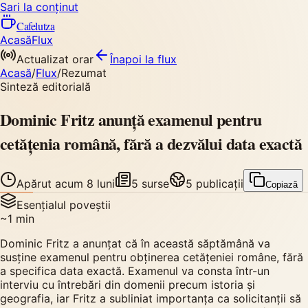
Sari la conținut
Cafelutza
Acasă
Flux
Actualizat orar
Înapoi
la flux
Acasă
/
Flux
/
Rezumat
Sinteză editorială
Dominic Fritz anunță examenul pentru
cetățenia română, fără a dezvălui data exactă
Apărut
acum 8 luni
5
surse
5
publicații
Copiază
Esențialul poveștii
~
1
min
Dominic Fritz a anunțat că în această săptămână va
susține examenul pentru obținerea cetățeniei române, fără
a specifica data exactă. Examenul va consta într-un
interviu cu întrebări din domenii precum istoria și
geografia, iar Fritz a subliniat importanța ca solicitanții să