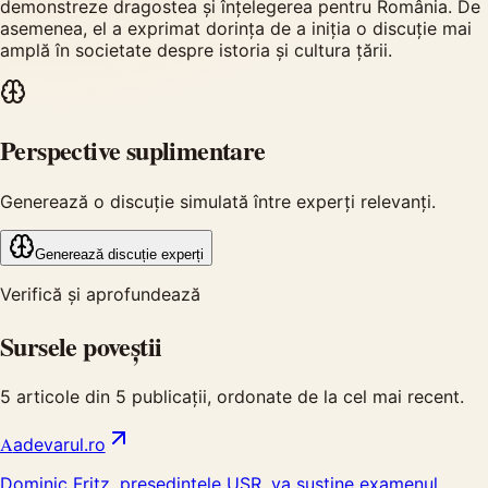
demonstreze dragostea și înțelegerea pentru România. De
asemenea, el a exprimat dorința de a iniția o discuție mai
amplă în societate despre istoria și cultura țării.
Perspective suplimentare
Generează o discuție simulată între experți relevanți.
Generează discuție experți
Verifică și aprofundează
Sursele poveștii
5
articole din
5
publicații, ordonate de la cel mai recent.
A
adevarul.ro
Dominic Fritz, președintele USR, va susține examenul