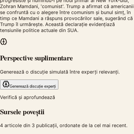
progresiste și numindu-l pe noul primar al New York-ului,
Zohran Mamdani, 'comunist'. Trump a afirmat că americanii
se confruntă cu o alegere între comunism și bunul simț, în
timp ce Mamdani a răspuns provocărilor sale, sugerând că
Trump îl urmărește. Această declarație evidențiază
tensiunile politice actuale din SUA.
Perspective suplimentare
Generează o discuție simulată între experți relevanți.
Generează discuție experți
Verifică și aprofundează
Sursele poveștii
4
articole din
3
publicații, ordonate de la cel mai recent.