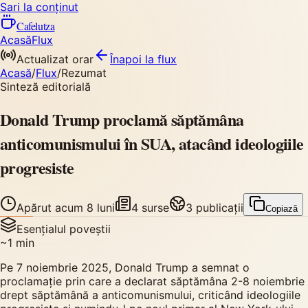
Sari la conținut
Cafelutza
Acasă
Flux
Actualizat orar
Înapoi
la flux
Acasă
/
Flux
/
Rezumat
Sinteză editorială
Donald Trump proclamă săptămâna
anticomunismului în SUA, atacând ideologiile
progresiste
Apărut
acum 8 luni
4
surse
3
publicații
Copiază
Esențialul poveștii
~
1
min
Pe 7 noiembrie 2025, Donald Trump a semnat o
proclamație prin care a declarat săptămâna 2-8 noiembrie
drept săptămână a anticomunismului, criticând ideologiile