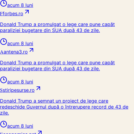
acum 8 luni
F
forbes.ro
Donald Trump a promulgat o lege care pune capăt
paraliziei bugetare din SUA după 43 de zile.
acum 8 luni
A
antena3.ro
Donald Trump a promulgat o lege care pune capăt
paraliziei bugetare din SUA după 43 de zile.
acum 8 luni
S
stiripesurse.ro
Donald Trump a semnat un proiect de lege care
redeschide Guvernul după o întrerupere record de 43 de
zile.
acum 8 luni