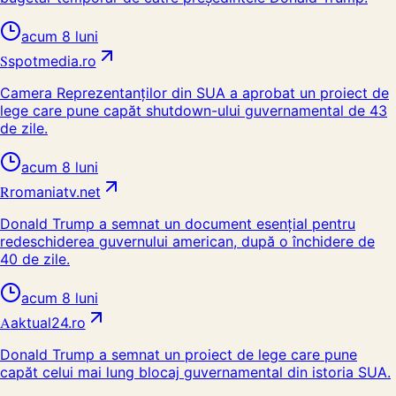
acum 8 luni
S
spotmedia.ro
Camera Reprezentanților din SUA a aprobat un proiect de
lege care pune capăt shutdown-ului guvernamental de 43
de zile.
acum 8 luni
R
romaniatv.net
Donald Trump a semnat un document esențial pentru
redeschiderea guvernului american, după o închidere de
40 de zile.
acum 8 luni
A
aktual24.ro
Donald Trump a semnat un proiect de lege care pune
capăt celui mai lung blocaj guvernamental din istoria SUA.