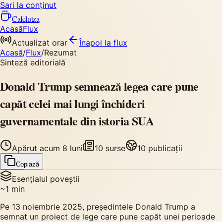
Sari la conținut
Cafelutza
Acasă
Flux
Actualizat orar
Înapoi
la flux
Acasă
/
Flux
/
Rezumat
Sinteză editorială
Donald Trump semnează legea care pune
capăt celei mai lungi închideri
guvernamentale din istoria SUA
Apărut
acum 8 luni
10
surse
10
publicații
Copiază
Esențialul poveștii
~
1
min
Pe 13 noiembrie 2025, președintele Donald Trump a
semnat un proiect de lege care pune capăt unei perioade