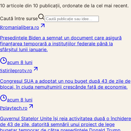
10
articole din
10
publicații, ordonate de la cel mai recent.
Caută între surse
R
romanialibera.ro
Președintele Biden a semnat un document care asigură
finanțarea temporară a instituțiilor federale până la
sfârșitul lunii ianuarie.
acum 8 luni
S
stirileprotv.ro
Congresul SUA a adoptat un nou buget după 43 de zile de
blocaj, în ciuda nemulțumirii crescânde față de economie.
acum 8 luni
P
playtech.ro
Guvernul Statelor Unite își reia activitatea după o închidere
de 43 de zile, datorită semnării unui proiect de lege
bugetar temporar de către președintele Donald Trump.