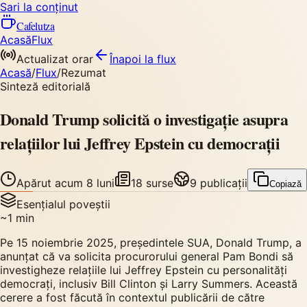
Sari la conținut
Cafelutza
Acasă
Flux
Actualizat orar
Înapoi
la flux
Acasă
/
Flux
/
Rezumat
Sinteză editorială
Donald Trump solicită o investigație asupra
relațiilor lui Jeffrey Epstein cu democrații
Apărut
acum 8 luni
18
surse
9
publicații
Copiază
Esențialul poveștii
~
1
min
Pe 15 noiembrie 2025, președintele SUA, Donald Trump, a
anunțat că va solicita procurorului general Pam Bondi să
investigheze relațiile lui Jeffrey Epstein cu personalități
democrați, inclusiv Bill Clinton și Larry Summers. Această
cerere a fost făcută în contextul publicării de către