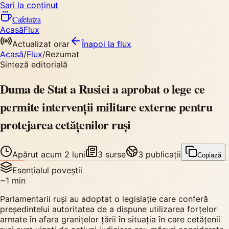
Sari la conținut
Cafelutza
Acasă
Flux
Actualizat orar
Înapoi
la flux
Acasă
/
Flux
/
Rezumat
Sinteză editorială
Duma de Stat a Rusiei a aprobat o lege ce
permite intervenții militare externe pentru
protejarea cetățenilor ruși
Apărut
acum 2 luni
3
surse
3
publicații
Copiază
Esențialul poveștii
~
1
min
Parlamentarii ruși au adoptat o legislație care conferă
președintelui autoritatea de a dispune utilizarea forțelor
armate în afara granițelor țării în situația în care cetățenii