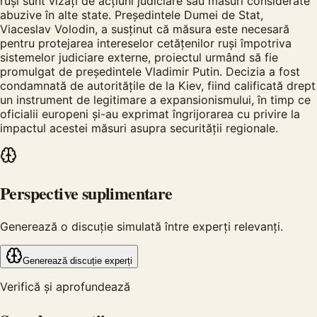
ruși sunt vizați de acțiuni judiciare sau măsuri considerate
abuzive în alte state. Președintele Dumei de Stat,
Viaceslav Volodin, a susținut că măsura este necesară
pentru protejarea intereselor cetățenilor ruși împotriva
sistemelor judiciare externe, proiectul urmând să fie
promulgat de președintele Vladimir Putin. Decizia a fost
condamnată de autoritățile de la Kiev, fiind calificată drept
un instrument de legitimare a expansionismului, în timp ce
oficialii europeni și-au exprimat îngrijorarea cu privire la
impactul acestei măsuri asupra securității regionale.
Perspective suplimentare
Generează o discuție simulată între experți relevanți.
Generează discuție experți
Verifică și aprofundează