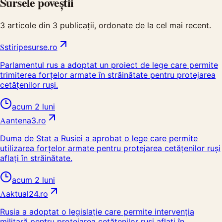
Sursele poveștii
3
articole din
3
publicații, ordonate de la cel mai recent.
S
stiripesurse.ro
Parlamentul rus a adoptat un proiect de lege care permite
trimiterea forțelor armate în străinătate pentru protejarea
cetățenilor ruși.
acum 2 luni
A
antena3.ro
Duma de Stat a Rusiei a aprobat o lege care permite
utilizarea forțelor armate pentru protejarea cetățenilor ruși
aflați în străinătate.
acum 2 luni
A
aktual24.ro
Rusia a adoptat o legislație care permite intervenția
militară pentru protejarea cetățenilor ruși aflați în