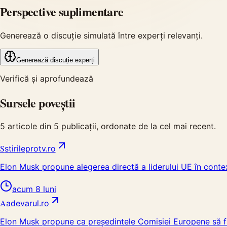
Perspective suplimentare
Generează o discuție simulată între experți relevanți.
Generează discuție experți
Verifică și aprofundează
Sursele poveștii
5
articole din
5
publicații, ordonate de la cel mai recent.
S
stirileprotv.ro
Elon Musk propune alegerea directă a liderului UE în contex
acum 8 luni
A
adevarul.ro
Elon Musk propune ca președintele Comisiei Europene să fie