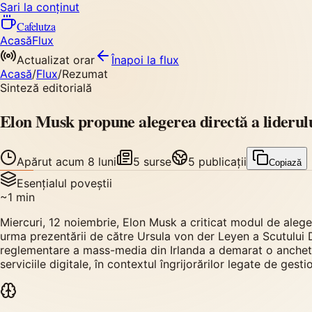
Sari la conținut
Cafelutza
Acasă
Flux
Actualizat orar
Înapoi
la flux
Acasă
/
Flux
/
Rezumat
Sinteză editorială
Elon Musk propune alegerea directă a liderul
Apărut
acum 8 luni
5
surse
5
publicații
Copiază
Esențialul poveștii
~
1
min
Miercuri, 12 noiembrie, Elon Musk a criticat modul de aleger
urma prezentării de către Ursula von der Leyen a Scutului D
reglementare a mass-media din Irlanda a demarat o anchetă 
serviciile digitale, în contextul îngrijorărilor legate de gest