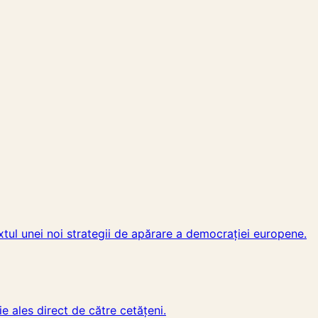
tul unei noi strategii de apărare a democrației europene.
 ales direct de către cetățeni.