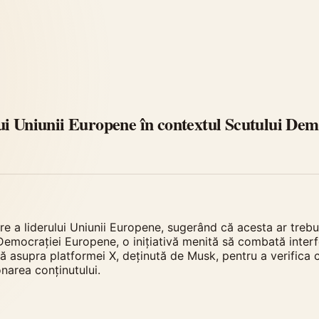
ui Uniunii Europene în contextul Scutului De
e a liderului Uniunii Europene, sugerând că acesta ar trebui
emocrației Europene, o inițiativă menită să combată interfer
asupra platformei X, deținută de Musk, pentru a verifica c
ionarea conținutului.