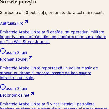
Sursele poveștii
3
articole din
3
publicații, ordonate de la cel mai recent.
A
aktual24.ro
Emiratele Arabe Unite ar fi desfășurat operațiuni militare
împotriva unei rafinării din Iran, conform unor surse citate
de The Wall Street Journal.
acum 2 luni
R
romaniatv.net
Emiratele Arabe Unite raportează un volum masiv de
atacuri cu drone și rachete lansate de Iran asupra
infrastructurii sale.
acum 2 luni
E
economica.net
Emiratele Arabe Unite ar fi vizat instalații petroliere
iraniene ca răspuns la atacurile cu rachete și drone asupra