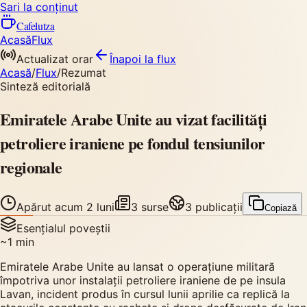
Sari la conținut
Cafelutza
Acasă
Flux
Actualizat orar
Înapoi
la flux
Acasă
/
Flux
/
Rezumat
Sinteză editorială
Emiratele Arabe Unite au vizat facilități
petroliere iraniene pe fondul tensiunilor
regionale
Apărut
acum 2 luni
3
surse
3
publicații
Copiază
Esențialul poveștii
~
1
min
Emiratele Arabe Unite au lansat o operațiune militară
împotriva unor instalații petroliere iraniene de pe insula
Lavan, incident produs în cursul lunii aprilie ca replică la