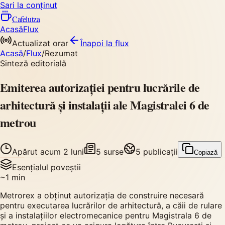
Sari la conținut
Cafelutza
Acasă
Flux
Actualizat orar
Înapoi
la flux
Acasă
/
Flux
/
Rezumat
Sinteză editorială
Emiterea autorizației pentru lucrările de
arhitectură și instalații ale Magistralei 6 de
metrou
Apărut
acum 2 luni
5
surse
5
publicații
Copiază
Esențialul poveștii
~
1
min
Metrorex a obținut autorizația de construire necesară
pentru executarea lucrărilor de arhitectură, a căii de rulare
și a instalațiilor electromecanice pentru Magistrala 6 de