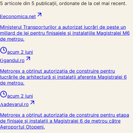
5
articole din
5
publicații, ordonate de la cel mai recent.
E
economica.net
Ministerul Transporturilor a autorizat lucrări de peste un
miliard de lei pentru finisajele și instalațiile Magistralei M6
de metrou.
acum 2 luni
G
gandul.ro
Metrorex a obținut autorizația de construire pentru
lucrările de arhitectură și instalații aferente Magistralei 6
de metrou.
acum 2 luni
A
adevarul.ro
Metrorex a obținut autorizația de construire pentru etapa
de finisaje și instalații a Magistralei 6 de metrou către
Aeroportul Otopeni.