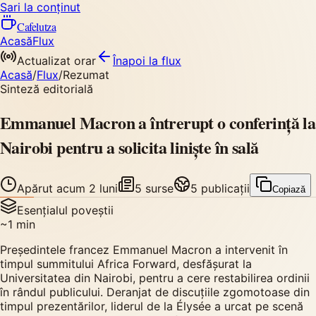
Sari la conținut
Cafelutza
Acasă
Flux
Actualizat orar
Înapoi
la flux
Acasă
/
Flux
/
Rezumat
Sinteză editorială
Emmanuel Macron a întrerupt o conferință la
Nairobi pentru a solicita liniște în sală
Apărut
acum 2 luni
5
surse
5
publicații
Copiază
Esențialul poveștii
~
1
min
Președintele francez Emmanuel Macron a intervenit în
timpul summitului Africa Forward, desfășurat la
Universitatea din Nairobi, pentru a cere restabilirea ordinii
în rândul publicului. Deranjat de discuțiile zgomotoase din
timpul prezentărilor, liderul de la Élysée a urcat pe scenă