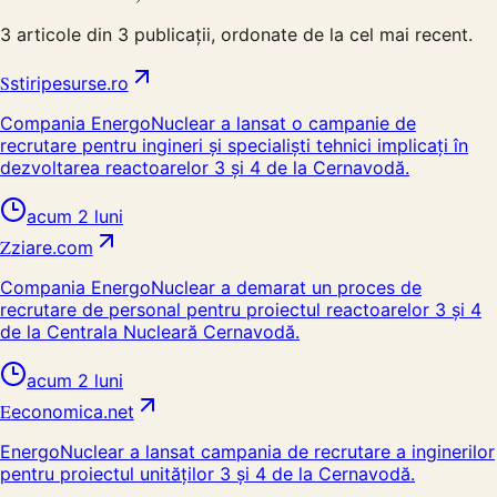
3
articole din
3
publicații, ordonate de la cel mai recent.
S
stiripesurse.ro
Compania EnergoNuclear a lansat o campanie de
recrutare pentru ingineri și specialiști tehnici implicați în
dezvoltarea reactoarelor 3 și 4 de la Cernavodă.
acum 2 luni
Z
ziare.com
Compania EnergoNuclear a demarat un proces de
recrutare de personal pentru proiectul reactoarelor 3 și 4
de la Centrala Nucleară Cernavodă.
acum 2 luni
E
economica.net
EnergoNuclear a lansat campania de recrutare a inginerilor
pentru proiectul unităților 3 și 4 de la Cernavodă.