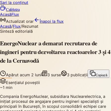
Sari la conținut
Cafelutza
Acasă
Flux
Actualizat orar
Înapoi
la flux
Acasă
/
Flux
/
Rezumat
Sinteză editorială
EnergoNuclear a demarat recrutarea de
ingineri pentru dezvoltarea reactoarelor 3 și 4
de la Cernavodă
Apărut
acum 2 luni
3
surse
3
publicații
Copiază
Esențialul poveștii
~
1
min
Compania EnergoNuclear, subsidiara Nuclearelectrica, a
inițiat procesul de angajare pentru ingineri specialiști și
principali în București, în scopul consolidării echipei care