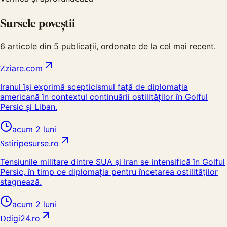
Sursele poveștii
6
articole din
5
publicații, ordonate de la cel mai recent.
Z
ziare.com
Iranul își exprimă scepticismul față de diplomația
americană în contextul continuării ostilităților în Golful
Persic și Liban.
acum 2 luni
S
stiripesurse.ro
Tensiunile militare dintre SUA și Iran se intensifică în Golful
Persic, în timp ce diplomația pentru încetarea ostilităților
stagnează.
acum 2 luni
D
digi24.ro