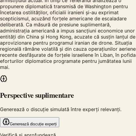
armistițiului actual. În timp ce Teheranul analizează o
propunere diplomatică transmisă de Washington pentru
încetarea ostilităților, oficialii iranieni și-au exprimat
scepticismul, acuzând forțele americane de escaladare
deliberată. Ca măsură de presiune suplimentară,
administrația americană a impus sancțiuni economice unor
entități din China și Hong Kong, acuzate că susțin lanțul de
aprovizionare pentru programul iranian de drone. Situația
regională rămâne volatilă și din cauza operațiunilor aeriene
recente desfășurate de forțele israeliene în Liban, în pofida
eforturilor diplomatice programate pentru jumătatea lunii
mai.
Perspective suplimentare
Generează o discuție simulată între experți relevanți.
Generează discuție experți
Verifică și aprofundează