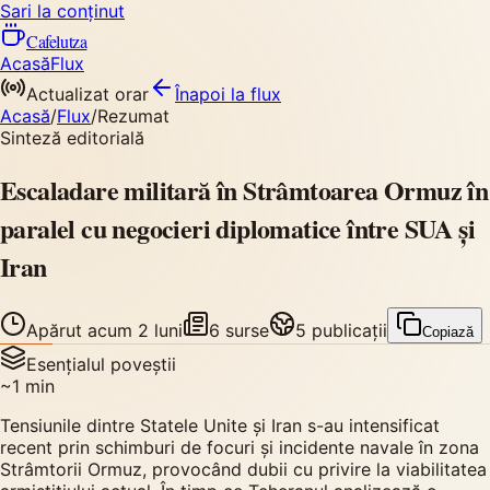
Sari la conținut
Cafelutza
Acasă
Flux
Actualizat orar
Înapoi
la flux
Acasă
/
Flux
/
Rezumat
Sinteză editorială
Escaladare militară în Strâmtoarea Ormuz în
paralel cu negocieri diplomatice între SUA și
Iran
Apărut
acum 2 luni
6
surse
5
publicații
Copiază
Esențialul poveștii
~
1
min
Tensiunile dintre Statele Unite și Iran s-au intensificat
recent prin schimburi de focuri și incidente navale în zona
Strâmtorii Ormuz, provocând dubii cu privire la viabilitatea