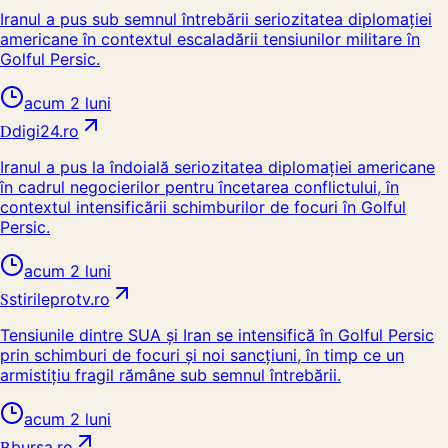
Iranul a pus sub semnul întrebării seriozitatea diplomației
americane în contextul escaladării tensiunilor militare în
Golful Persic.
acum 2 luni
D
digi24.ro
Iranul a pus la îndoială seriozitatea diplomației americane
în cadrul negocierilor pentru încetarea conflictului, în
contextul intensificării schimburilor de focuri în Golful
Persic.
acum 2 luni
S
stirileprotv.ro
Tensiunile dintre SUA și Iran se intensifică în Golful Persic
prin schimburi de focuri și noi sancțiuni, în timp ce un
armistițiu fragil rămâne sub semnul întrebării.
acum 2 luni
B
bursa.ro