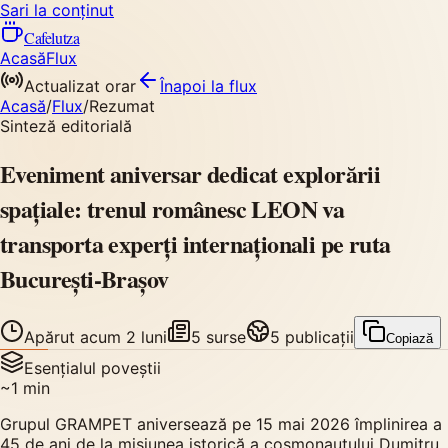
Sari la conținut
Cafelutza
Acasă
Flux
Actualizat orar
Înapoi
la flux
Acasă
/
Flux
/
Rezumat
Sinteză editorială
Eveniment aniversar dedicat explorării
spațiale: trenul românesc LEON va
transporta experți internaționali pe ruta
București-Brașov
Apărut
acum 2 luni
5
surse
5
publicații
Copiază
Esențialul poveștii
~
1
min
Grupul GRAMPET aniversează pe 15 mai 2026 împlinirea a
45 de ani de la misiunea istorică a cosmonautului Dumitru