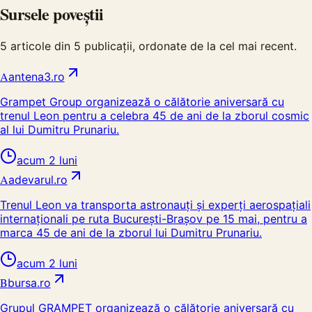
Sursele poveștii
5
articole din
5
publicații, ordonate de la cel mai recent.
A
antena3.ro
Grampet Group organizează o călătorie aniversară cu
trenul Leon pentru a celebra 45 de ani de la zborul cosmic
al lui Dumitru Prunariu.
acum 2 luni
A
adevarul.ro
Trenul Leon va transporta astronauți și experți aerospațiali
internaționali pe ruta București-Brașov pe 15 mai, pentru a
marca 45 de ani de la zborul lui Dumitru Prunariu.
acum 2 luni
B
bursa.ro
Grupul GRAMPET organizează o călătorie aniversară cu