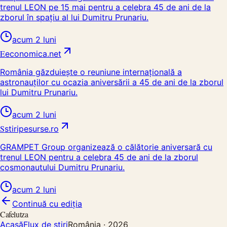
trenul LEON pe 15 mai pentru a celebra 45 de ani de la
zborul în spațiu al lui Dumitru Prunariu.
acum 2 luni
E
economica.net
România găzduiește o reuniune internațională a
astronauților cu ocazia aniversării a 45 de ani de la zborul
lui Dumitru Prunariu.
acum 2 luni
S
stiripesurse.ro
GRAMPET Group organizează o călătorie aniversară cu
trenul LEON pentru a celebra 45 de ani de la zborul
cosmonautului Dumitru Prunariu.
acum 2 luni
Continuă cu ediția
Cafelutza
Acasă
Flux de știri
România ·
2026