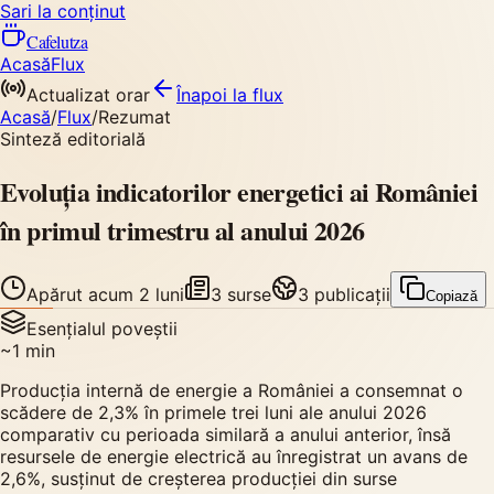
Sari la conținut
Cafelutza
Acasă
Flux
Actualizat orar
Înapoi
la flux
Acasă
/
Flux
/
Rezumat
Sinteză editorială
Evoluția indicatorilor energetici ai României
în primul trimestru al anului 2026
Apărut
acum 2 luni
3
surse
3
publicații
Copiază
Esențialul poveștii
~
1
min
Producția internă de energie a României a consemnat o
scădere de 2,3% în primele trei luni ale anului 2026
comparativ cu perioada similară a anului anterior, însă
resursele de energie electrică au înregistrat un avans de
2,6%, susținut de creșterea producției din surse