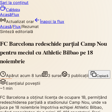
Sari la conținut
Cafelutza
Acasă
Flux
Actualizat orar
Înapoi
la flux
Acasă
/
Flux
/
Rezumat
Sinteză editorială
FC Barcelona redeschide parțial Camp Nou
pentru meciul cu Athletic Bilbao pe 18
noiembrie
Apărut
acum 8 luni
3
surse
3
publicații
Copiază
Esențialul poveștii
~
1
min
FC Barcelona a obținut licența de ocupare 1B, permițând
redeschiderea parțială a stadionului Camp Nou, unde va
juca pe 18 noiembrie împotriva echipei Athletic Bilbao,