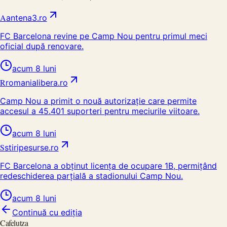
A
antena3.ro
FC Barcelona revine pe Camp Nou pentru primul meci
oficial după renovare.
acum 8 luni
R
romanialibera.ro
Camp Nou a primit o nouă autorizație care permite
accesul a 45.401 suporteri pentru meciurile viitoare.
acum 8 luni
S
stiripesurse.ro
FC Barcelona a obținut licența de ocupare 1B, permițând
redeschiderea parțială a stadionului Camp Nou.
acum 8 luni
Continuă cu ediția
Cafelutza