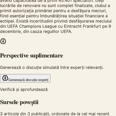
având capacitatea de a primi 45.401 spectatori. Deși
lucrările de renovare nu sunt complet finalizate, clubul a
primit autorizația primăriei pentru a desfășura meciuri,
fiind esențial pentru îmbunătățirea situației financiare a
echipei. Există incertitudini privind desfășurarea meciului
din UEFA Champions League cu Eintracht Frankfurt pe 9
decembrie, din cauza regulilor UEFA.
Perspective suplimentare
Generează o discuție simulată între experți relevanți.
Generează discuție experți
Verifică și aprofundează
Sursele poveștii
3
articole din
3
publicații, ordonate de la cel mai recent.