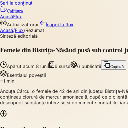
Sari la conținut
Cafelutza
Acasă
Flux
Actualizat orar
Înapoi
la flux
Acasă
/
Flux
/
Rezumat
Sinteză editorială
Femeie din Bistrița-Năsăud pusă sub control j
Apărut
acum 8 luni
6
surse
6
publicații
Copiază
Esențialul poveștii
~
1
min
Ancuța Cârcu, o femeie de 42 de ani din județul Bistrița-Nă
conțineau clorură de mercur amoniacală, după ce o clientă a 
descoperit substanțe interzise și documente contabile, iar a