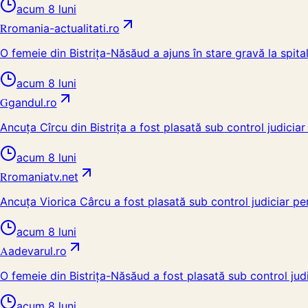
acum 8 luni
R
romania-actualitati.ro
O femeie din Bistrița-Năsăud a ajuns în stare gravă la spita
acum 8 luni
G
gandul.ro
Ancuța Cîrcu din Bistrița a fost plasată sub control judicia
acum 8 luni
R
romaniatv.net
Ancuța Viorica Cârcu a fost plasată sub control judiciar p
acum 8 luni
A
adevarul.ro
O femeie din Bistrița-Năsăud a fost plasată sub control judi
acum 8 luni