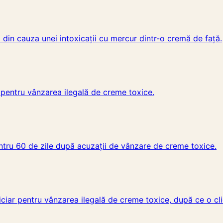
l din cauza unei intoxicații cu mercur dintr-o cremă de față.
r pentru vânzarea ilegală de creme toxice.
entru 60 de zile după acuzații de vânzare de creme toxice.
ciar pentru vânzarea ilegală de creme toxice, după ce o clie