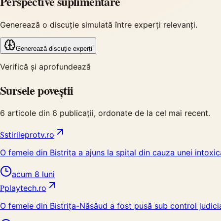
Perspective suplimentare
Generează o discuție simulată între experți relevanți.
Generează discuție experți
Verifică și aprofundează
Sursele poveștii
6
articole din
6
publicații, ordonate de la cel mai recent.
S
stirileprotv.ro
O femeie din Bistrița a ajuns la spital din cauza unei intox
acum 8 luni
P
playtech.ro
O femeie din Bistrița-Năsăud a fost pusă sub control judic