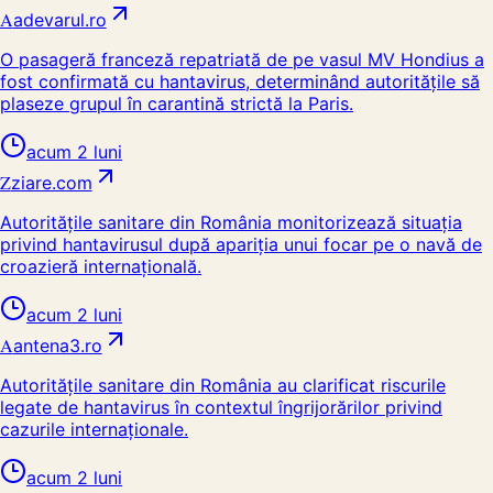
A
adevarul.ro
O pasageră franceză repatriată de pe vasul MV Hondius a
fost confirmată cu hantavirus, determinând autoritățile să
plaseze grupul în carantină strictă la Paris.
acum 2 luni
Z
ziare.com
Autoritățile sanitare din România monitorizează situația
privind hantavirusul după apariția unui focar pe o navă de
croazieră internațională.
acum 2 luni
A
antena3.ro
Autoritățile sanitare din România au clarificat riscurile
legate de hantavirus în contextul îngrijorărilor privind
cazurile internaționale.
acum 2 luni