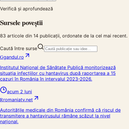
Verifică și aprofundează
Sursele poveștii
83
articole din
14
publicații, ordonate de la cel mai recent.
Caută între surse
G
gandul.ro
Institutul Național de Sănătate Publică monitorizează
situația infecțiilor cu hantavirus după raportarea a 15
cazuri în România în intervalul 2023-2026.
acum 2 luni
R
romaniatv.net
Autoritățile medicale din România confirmă că riscul de
transmitere a hantavirusului rămâne scăzut la nivel
național.