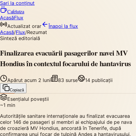
Sari la conținut
Cafelutza
Acasă
Flux
Actualizat orar
Înapoi
la flux
Acasă
/
Flux
/
Rezumat
Sinteză editorială
Finalizarea evacuării pasagerilor navei MV
Hondius în contextul focarului de hantavirus
Apărut
acum 2 luni
83
surse
14
publicații
Copiază
Esențialul poveștii
~
1
min
Autoritățile sanitare internaționale au finalizat evacuarea
celor 146 de pasageri și membri ai echipajului de pe nava
de croazieră MV Hondius, ancorată în Tenerife, după
confirmarea unui focar de tulpină Andes a hantavirusului,