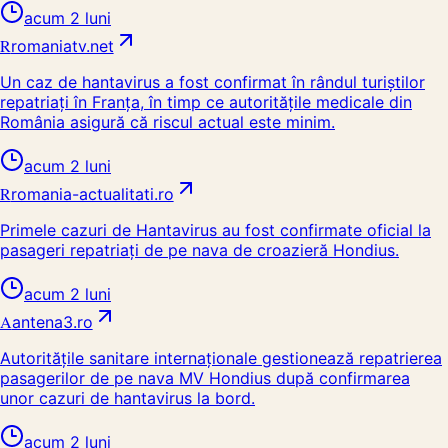
acum 2 luni
R
romaniatv.net
Un caz de hantavirus a fost confirmat în rândul turiștilor
repatriați în Franța, în timp ce autoritățile medicale din
România asigură că riscul actual este minim.
acum 2 luni
R
romania-actualitati.ro
Primele cazuri de Hantavirus au fost confirmate oficial la
pasageri repatriați de pe nava de croazieră Hondius.
acum 2 luni
A
antena3.ro
Autoritățile sanitare internaționale gestionează repatrierea
pasagerilor de pe nava MV Hondius după confirmarea
unor cazuri de hantavirus la bord.
acum 2 luni