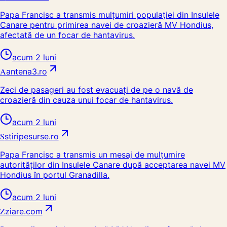
Papa Francisc a transmis mulțumiri populației din Insulele
Canare pentru primirea navei de croazieră MV Hondius,
afectată de un focar de hantavirus.
acum 2 luni
A
antena3.ro
Zeci de pasageri au fost evacuați de pe o navă de
croazieră din cauza unui focar de hantavirus.
acum 2 luni
S
stiripesurse.ro
Papa Francisc a transmis un mesaj de mulțumire
autorităților din Insulele Canare după acceptarea navei MV
Hondius în portul Granadilla.
acum 2 luni
Z
ziare.com