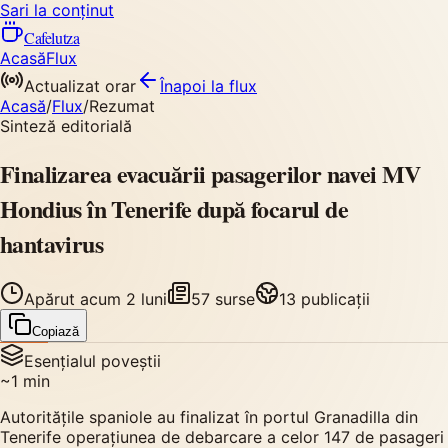
Sari la conținut
Cafelutza
Acasă
Flux
Actualizat orar
Înapoi
la flux
Acasă
/
Flux
/
Rezumat
Sinteză editorială
Finalizarea evacuării pasagerilor navei MV
Hondius în Tenerife după focarul de
hantavirus
Apărut
acum 2 luni
57
surse
13
publicații
Copiază
Esențialul poveștii
~
1
min
Autoritățile spaniole au finalizat în portul Granadilla din
Tenerife operațiunea de debarcare a celor 147 de pasageri