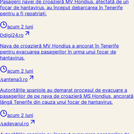
Pasagerii navei de croazieră MV Hondius, afectată de un
focar de hantavirus, au început debarcarea în Tenerife
pentru a fi repatriați.
acum 2 luni
D
digi24.ro
Nava de croazieră MV Hondius a ancorat în Tenerife
pentru evacuarea pasagerilor în urma unui focar de
hantavirus.
acum 2 luni
A
antena3.ro
Autoritățile spaniole au demarat procesul de evacuare a
pasagerilor de pe nava de croazieră MS Hondius, ancorată
lângă Tenerife din cauza unui focar de hantavirus.
acum 2 luni
A
adevarul.ro