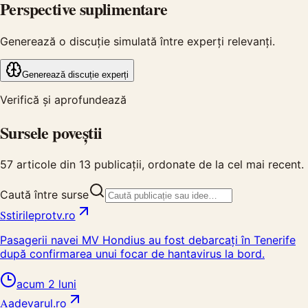
Perspective suplimentare
Generează o discuție simulată între experți relevanți.
Generează discuție experți
Verifică și aprofundează
Sursele poveștii
57
articole din
13
publicații, ordonate de la cel mai recent.
Caută între surse
S
stirileprotv.ro
Pasagerii navei MV Hondius au fost debarcați în Tenerife
după confirmarea unui focar de hantavirus la bord.
acum 2 luni
A
adevarul.ro