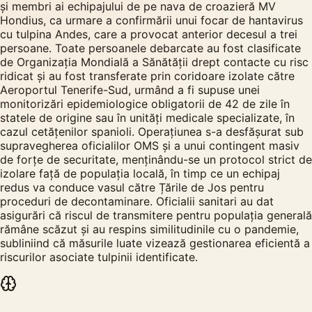
și membri ai echipajului de pe nava de croazieră MV
Hondius, ca urmare a confirmării unui focar de hantavirus
cu tulpina Andes, care a provocat anterior decesul a trei
persoane. Toate persoanele debarcate au fost clasificate
de Organizația Mondială a Sănătății drept contacte cu risc
ridicat și au fost transferate prin coridoare izolate către
Aeroportul Tenerife-Sud, urmând a fi supuse unei
monitorizări epidemiologice obligatorii de 42 de zile în
statele de origine sau în unități medicale specializate, în
cazul cetățenilor spanioli. Operațiunea s-a desfășurat sub
supravegherea oficialilor OMS și a unui contingent masiv
de forțe de securitate, menținându-se un protocol strict de
izolare față de populația locală, în timp ce un echipaj
redus va conduce vasul către Țările de Jos pentru
proceduri de decontaminare. Oficialii sanitari au dat
asigurări că riscul de transmitere pentru populația generală
rămâne scăzut și au respins similitudinile cu o pandemie,
subliniind că măsurile luate vizează gestionarea eficientă a
riscurilor asociate tulpinii identificate.