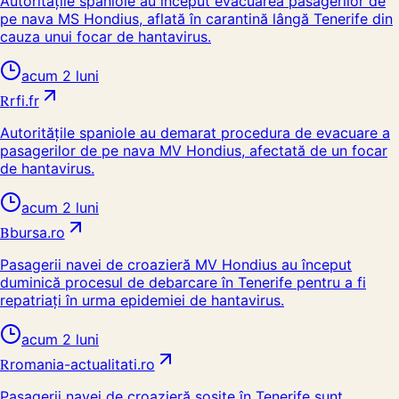
Autoritățile spaniole au început evacuarea pasagerilor de
pe nava MS Hondius, aflată în carantină lângă Tenerife din
cauza unui focar de hantavirus.
acum 2 luni
R
rfi.fr
Autoritățile spaniole au demarat procedura de evacuare a
pasagerilor de pe nava MV Hondius, afectată de un focar
de hantavirus.
acum 2 luni
B
bursa.ro
Pasagerii navei de croazieră MV Hondius au început
duminică procesul de debarcare în Tenerife pentru a fi
repatriați în urma epidemiei de hantavirus.
acum 2 luni
R
romania-actualitati.ro
Pasagerii navei de croazieră sosite în Tenerife sunt