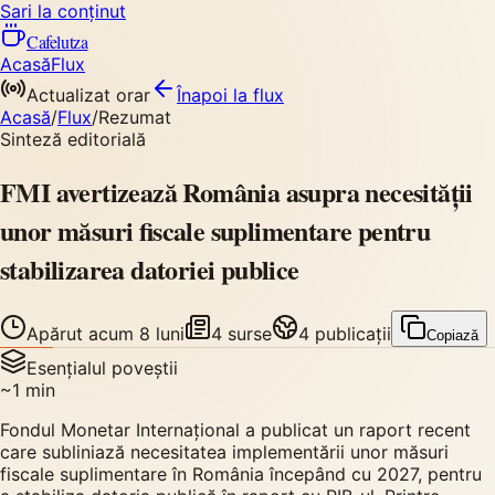
Sari la conținut
Cafelutza
Acasă
Flux
Actualizat orar
Înapoi
la flux
Acasă
/
Flux
/
Rezumat
Sinteză editorială
FMI avertizează România asupra necesității
unor măsuri fiscale suplimentare pentru
stabilizarea datoriei publice
Apărut
acum 8 luni
4
surse
4
publicații
Copiază
Esențialul poveștii
~
1
min
Fondul Monetar Internațional a publicat un raport recent
care subliniază necesitatea implementării unor măsuri
fiscale suplimentare în România începând cu 2027, pentru