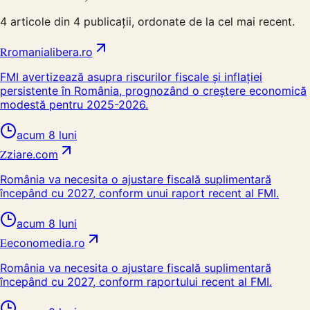
4
articole din
4
publicații, ordonate de la cel mai recent.
R
romanialibera.ro
FMI avertizează asupra riscurilor fiscale și inflației
persistente în România, prognozând o creștere economică
modestă pentru 2025-2026.
acum 8 luni
Z
ziare.com
România va necesita o ajustare fiscală suplimentară
începând cu 2027, conform unui raport recent al FMI.
acum 8 luni
E
economedia.ro
România va necesita o ajustare fiscală suplimentară
începând cu 2027, conform raportului recent al FMI.