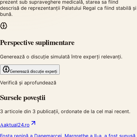
prezent sub supraveghere medicală, starea sa fiind
descrisă de reprezentanții Palatului Regal ca fiind stabilă și
bună.
Perspective suplimentare
Generează o discuție simulată între experți relevanți.
Generează discuție experți
Verifică și aprofundează
Sursele poveștii
3
articole din
3
publicații, ordonate de la cel mai recent.
A
aktual24.ro
Fosta regină a Danemarcei, Margrethe a II-a, a fost supusă