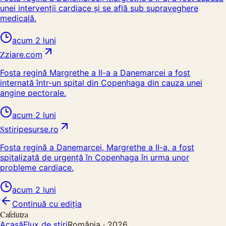
unei intervenții cardiace și se află sub supraveghere
medicală.
acum 2 luni
Z
ziare.com
Fosta regină Margrethe a II-a a Danemarcei a fost
internată într-un spital din Copenhaga din cauza unei
angine pectorale.
acum 2 luni
S
stiripesurse.ro
Fosta regină a Danemarcei, Margrethe a II-a, a fost
spitalizată de urgență în Copenhaga în urma unor
probleme cardiace.
acum 2 luni
Continuă cu ediția
Cafelutza
Acasă
Flux de știri
România ·
2026