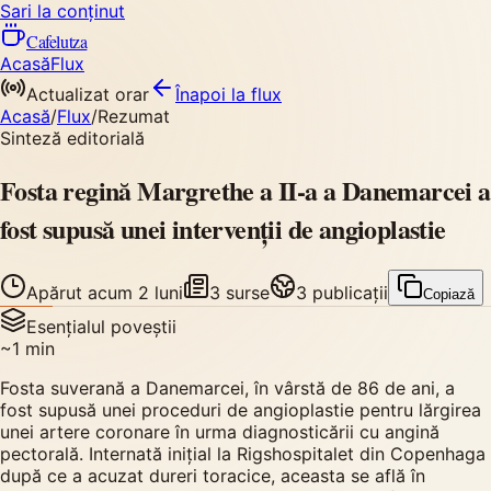
Sari la conținut
Cafelutza
Acasă
Flux
Actualizat orar
Înapoi
la flux
Acasă
/
Flux
/
Rezumat
Sinteză editorială
Fosta regină Margrethe a II-a a Danemarcei a
fost supusă unei intervenții de angioplastie
Apărut
acum 2 luni
3
surse
3
publicații
Copiază
Esențialul poveștii
~
1
min
Fosta suverană a Danemarcei, în vârstă de 86 de ani, a
fost supusă unei proceduri de angioplastie pentru lărgirea
unei artere coronare în urma diagnosticării cu angină
pectorală. Internată inițial la Rigshospitalet din Copenhaga
după ce a acuzat dureri toracice, aceasta se află în