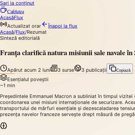
Sari la conținut
Cafelutza
Acasă
Flux
Actualizat orar
Înapoi
la flux
Acasă
/
Flux
/
Rezumat
Sinteză editorială
Franța clarifică natura misiunii sale navale 
Apărut
acum 2 luni
3
surse
3
publicații
Copiază
Esențialul poveștii
~
1
min
Președintele Emmanuel Macron a subliniat în timpul vizitei 
coordonarea unei misiuni internaționale de securizare. Aceast
transportului de mărfuri esențiale și dezescaladarea tensiu
prezența navelor franceze servește drept măsură de pregătir