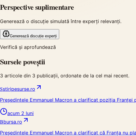
Perspective suplimentare
Generează o discuție simulată între experți relevanți.
Generează discuție experți
Verifică și aprofundează
Sursele poveștii
3
articole din
3
publicații, ordonate de la cel mai recent.
S
stiripesurse.ro
Președintele Emmanuel Macron a clarificat poziția Franței 
acum 2 luni
B
bursa.ro
Președintele Emmanuel Macron a clarificat că Franța nu plan