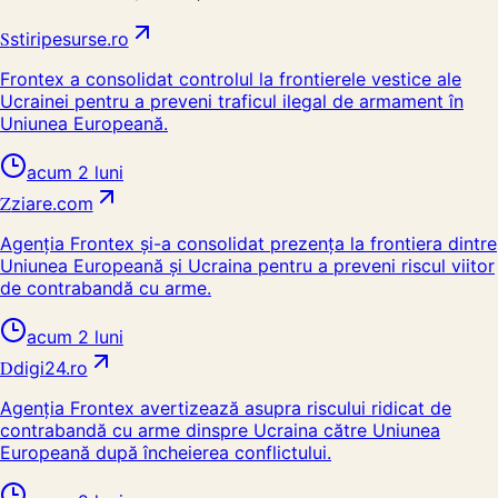
S
stiripesurse.ro
Frontex a consolidat controlul la frontierele vestice ale
Ucrainei pentru a preveni traficul ilegal de armament în
Uniunea Europeană.
acum 2 luni
Z
ziare.com
Agenția Frontex și-a consolidat prezența la frontiera dintre
Uniunea Europeană și Ucraina pentru a preveni riscul viitor
de contrabandă cu arme.
acum 2 luni
D
digi24.ro
Agenția Frontex avertizează asupra riscului ridicat de
contrabandă cu arme dinspre Ucraina către Uniunea
Europeană după încheierea conflictului.