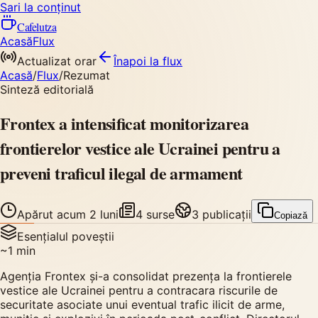
Sari la conținut
Cafelutza
Acasă
Flux
Actualizat orar
Înapoi
la flux
Acasă
/
Flux
/
Rezumat
Sinteză editorială
Frontex a intensificat monitorizarea
frontierelor vestice ale Ucrainei pentru a
preveni traficul ilegal de armament
Apărut
acum 2 luni
4
surse
3
publicații
Copiază
Esențialul poveștii
~
1
min
Agenția Frontex și-a consolidat prezența la frontierele
vestice ale Ucrainei pentru a contracara riscurile de
securitate asociate unui eventual trafic ilicit de arme,