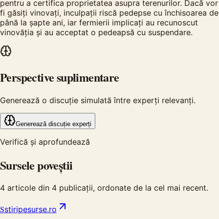
pentru a certifica proprietatea asupra terenurilor. Dacă vor
fi găsiți vinovați, inculpații riscă pedepse cu închisoarea de
până la șapte ani, iar fermierii implicați au recunoscut
vinovăția și au acceptat o pedeapsă cu suspendare.
Perspective suplimentare
Generează o discuție simulată între experți relevanți.
Generează discuție experți
Verifică și aprofundează
Sursele poveștii
4
articole din
4
publicații, ordonate de la cel mai recent.
S
stiripesurse.ro