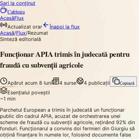
Sari la conținut
Cafelutza
Acasă
Flux
Actualizat orar
Înapoi
la flux
Acasă
/
Flux
/
Rezumat
Sinteză editorială
Funcționar APIA trimis în judecată pentru
fraudă cu subvenții agricole
Apărut
acum 8 luni
4
surse
4
publicații
Copiază
Esențialul poveștii
~
1
min
Parchetul European a trimis în judecată un funcționar
public din cadrul APIA, acuzat de orchestrarea unei
scheme de fraudă cu subvenții agricole, reținând 92% din
fonduri. Funcționarul a convins doi fermieri din Giurgiu să
obțină finanțare în numele lor, folosind documente false