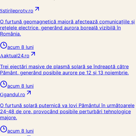
S
stirileprotv.ro
O furtună geomagnetică majoră afectează comunicațiile și
rețelele electrice, generând aurora boreală vizibilă în
România.
acum 8 luni
A
aktual24.ro
Trei ejectări masive de plasmă solară se îndreaptă către
Pământ, generând posibile aurore pe 12 și 13 noiembrie.
acum 8 luni
G
gandul.ro
O furtună solară puternică va lovi Pământul în următoarele
24-48 de ore, provocând posibile perturbări tehnologice
majore.
acum 8 luni