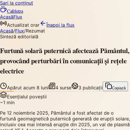
Sari la conținut
Cafelutza
Acasă
Flux
Actualizat orar
Înapoi
la flux
Acasă
/
Flux
/
Rezumat
Sinteză editorială
Furtună solară puternică afectează Pământul,
provocând perturbări în comunicații și rețele
electrice
Apărut
acum 8 luni
4
surse
3
publicații
Copiază
Esențialul poveștii
~
1
min
Pe 12 noiembrie 2025, Pământul a fost afectat de o
furtună geomagnetică puternică generată de erupții solare,
inclusiv cea mai intensă erupție din 2025, un val de plasmă