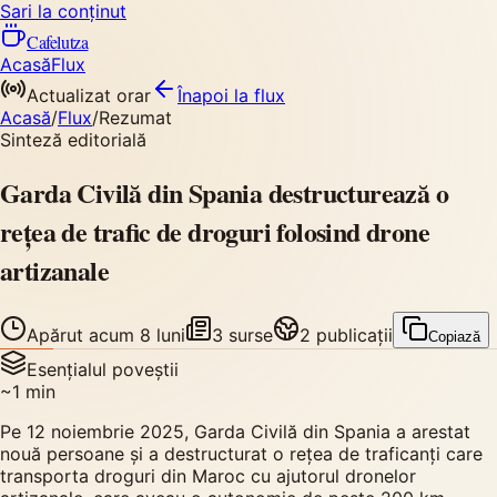
Sari la conținut
Cafelutza
Acasă
Flux
Actualizat orar
Înapoi
la flux
Acasă
/
Flux
/
Rezumat
Sinteză editorială
Garda Civilă din Spania destructurează o
rețea de trafic de droguri folosind drone
artizanale
Apărut
acum 8 luni
3
surse
2
publicații
Copiază
Esențialul poveștii
~
1
min
Pe 12 noiembrie 2025, Garda Civilă din Spania a arestat
nouă persoane și a destructurat o rețea de traficanți care
transporta droguri din Maroc cu ajutorul dronelor