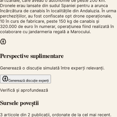
artizanale, care aveau o autonomie de peste 200 km.
Dronele erau lansate din sudul Spaniei pentru a arunca
încărcătura de canabis în localitățile din Andaluzia. În urma
perchezițiilor, au fost confiscate opt drone operaționale,
10 în curs de fabricare, peste 150 kg de canabis și
320.000 de euro în numerar, operațiunea fiind realizată în
colaborare cu jandarmeria regală a Marocului.
Perspective suplimentare
Generează o discuție simulată între experți relevanți.
Generează discuție experți
Verifică și aprofundează
Sursele poveștii
3
articole din
2
publicații, ordonate de la cel mai recent.