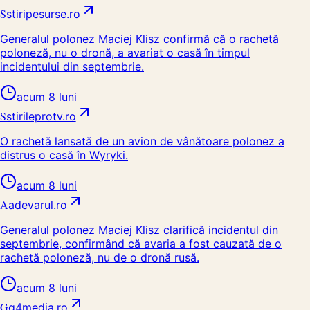
S
stiripesurse.ro
Generalul polonez Maciej Klisz confirmă că o rachetă
poloneză, nu o dronă, a avariat o casă în timpul
incidentului din septembrie.
acum 8 luni
S
stirileprotv.ro
O rachetă lansată de un avion de vânătoare polonez a
distrus o casă în Wyryki.
acum 8 luni
A
adevarul.ro
Generalul polonez Maciej Klisz clarifică incidentul din
septembrie, confirmând că avaria a fost cauzată de o
rachetă poloneză, nu de o dronă rusă.
acum 8 luni
G
g4media.ro