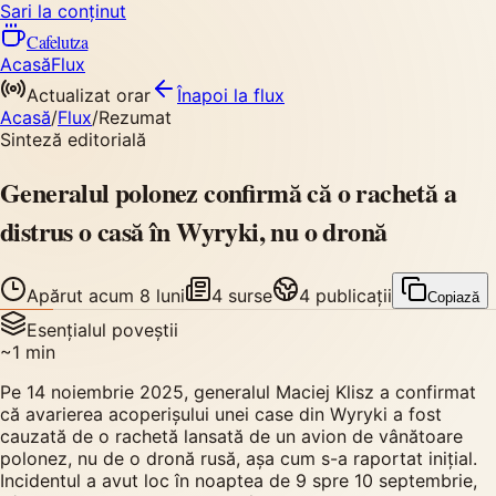
Sari la conținut
Cafelutza
Acasă
Flux
Actualizat orar
Înapoi
la flux
Acasă
/
Flux
/
Rezumat
Sinteză editorială
Generalul polonez confirmă că o rachetă a
distrus o casă în Wyryki, nu o dronă
Apărut
acum 8 luni
4
surse
4
publicații
Copiază
Esențialul poveștii
~
1
min
Pe 14 noiembrie 2025, generalul Maciej Klisz a confirmat
că avarierea acoperișului unei case din Wyryki a fost
cauzată de o rachetă lansată de un avion de vânătoare
polonez, nu de o dronă rusă, așa cum s-a raportat inițial.
Incidentul a avut loc în noaptea de 9 spre 10 septembrie,