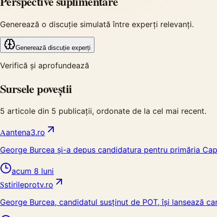
Perspective suplimentare
Generează o discuție simulată între experți relevanți.
Generează discuție experți
Verifică și aprofundează
Sursele poveștii
5
articole din
5
publicații, ordonate de la cel mai recent.
A
antena3.ro
George Burcea și-a depus candidatura pentru primăria Capita
acum 8 luni
S
stirileprotv.ro
George Burcea, candidatul susținut de POT, își lansează ca