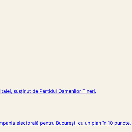
lei, susținut de Partidul Oamenilor Tineri.
mpania electorală pentru București cu un plan în 10 puncte.