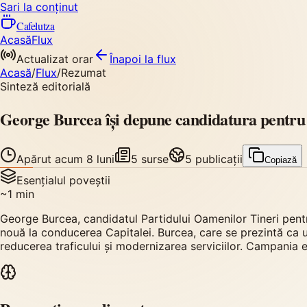
Sari la conținut
Cafelutza
Acasă
Flux
Actualizat orar
Înapoi
la flux
Acasă
/
Flux
/
Rezumat
Sinteză editorială
George Burcea își depune candidatura pentru 
Apărut
acum 8 luni
5
surse
5
publicații
Copiază
Esențialul poveștii
~
1
min
George Burcea, candidatul Partidului Oamenilor Tineri pentr
nouă la conducerea Capitalei. Burcea, care se prezintă ca u
reducerea traficului și modernizarea serviciilor. Campania 