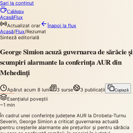
Sari la conținut
Cafelutza
Acasă
Flux
Actualizat orar
Înapoi
la flux
Acasă
/
Flux
/
Rezumat
Sinteză editorială
George Simion acuză guvernarea de sărăcie și
scumpiri alarmante la conferința AUR din
Mehedinți
Apărut
acum 8 luni
3
surse
3
publicații
Copiază
Esențialul poveștii
~
1
min
În cadrul unei conferințe județene AUR la Drobeta-Turnu
Severin, George Simion a criticat guvernarea actuală
pentru creșterile alarmante ale prețurilor și pentru sărăcia