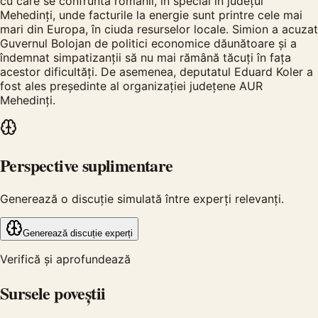
cu care se confruntă românii, în special în județul
Mehedinți, unde facturile la energie sunt printre cele mai
mari din Europa, în ciuda resurselor locale. Simion a acuzat
Guvernul Bolojan de politici economice dăunătoare și a
îndemnat simpatizanții să nu mai rămână tăcuți în fața
acestor dificultăți. De asemenea, deputatul Eduard Koler a
fost ales președinte al organizației județene AUR
Mehedinți.
Perspective suplimentare
Generează o discuție simulată între experți relevanți.
Generează discuție experți
Verifică și aprofundează
Sursele poveștii