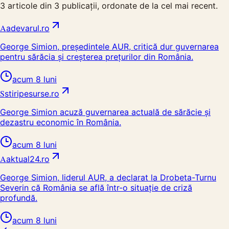
3
articole din
3
publicații, ordonate de la cel mai recent.
A
adevarul.ro
George Simion, președintele AUR, critică dur guvernarea
pentru sărăcia și creșterea prețurilor din România.
acum 8 luni
S
stiripesurse.ro
George Simion acuză guvernarea actuală de sărăcie și
dezastru economic în România.
acum 8 luni
A
aktual24.ro
George Simion, liderul AUR, a declarat la Drobeta-Turnu
Severin că România se află într-o situație de criză
profundă.
acum 8 luni