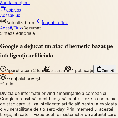
Sari la conținut
Cafelutza
Acasă
Flux
Actualizat orar
Înapoi
la flux
Acasă
/
Flux
/
Rezumat
Sinteză editorială
Google a dejucat un atac cibernetic bazat pe
inteligență artificială
Apărut
acum 2 luni
5
surse
4
publicații
Copiază
Esențialul poveștii
~
1
min
Divizia de informații privind amenințările a companiei
Google a reușit să identifice și să neutralizeze o campanie
de atac care utiliza inteligența artificială pentru a exploata
o vulnerabilitate de tip zero-day. Prin intermediul acestei
breșe, atacatorii vizau ocolirea sistemelor de autentificare