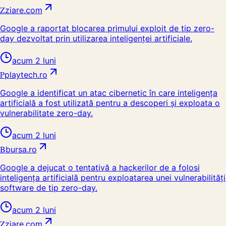
Z
ziare.com
Google a raportat blocarea primului exploit de tip zero-
day dezvoltat prin utilizarea inteligenței artificiale.
acum 2 luni
P
playtech.ro
Google a identificat un atac cibernetic în care inteligența
artificială a fost utilizată pentru a descoperi și exploata o
vulnerabilitate zero-day.
acum 2 luni
B
bursa.ro
Google a dejucat o tentativă a hackerilor de a folosi
inteligența artificială pentru exploatarea unei vulnerabilități
software de tip zero-day.
acum 2 luni
Z
ziare.com